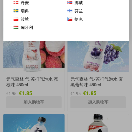
丹麦
挪威
瑞典
芬兰
波兰
捷克
匈牙利
元气森林 气 苏打气泡水 荔
元气森林 气-苏打气泡水 夏
枝味 480ml
黑葡萄味 480ml
€1.85
€1.85
€1.95
€1.95