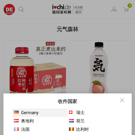
0
元气森林
收件国家
元气森林 红枣枸杞水 500ml
元气森林 气-苏打气泡水 白
瑞士
Germany
桃味 480ml
奥地利
荷兰
€1.75
€1.85
€1.99
€1.95
法国
比利时