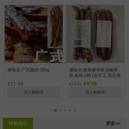
腊味居 广式腊肉 300g
腊味居 极致麻辣青花椒香
肠 粗根 3根 (全手工 高品质
腊肠 粗根) 250-280g
€11.95
€9.95
€10.95
特色点心
更多>>