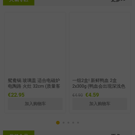
鸳鸯锅 玻璃盖 适合电磁炉
一组2盒! 新鲜鸭血 2盒
电陶路 火灶 32cm (质量客
2x300g (鸭血会出现深浅色
评见图二)
是原血颜色不同 非质量问
€22.95
€4.59
€4.90
题)