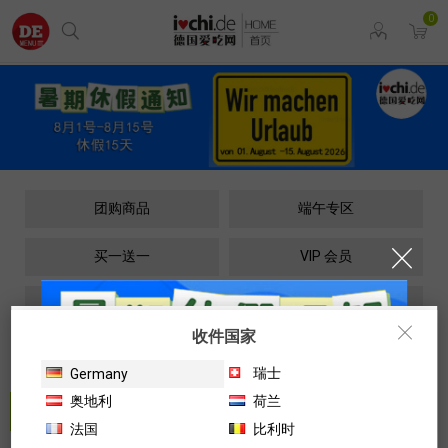
0
团购商品
端午专区
买一送一
VIP 会员
新鲜冷藏
常温干货
收件国家
冰冻食品/卤味
Nonfood
Wir verwenden Cookies, um Ihnen die beste Online-
瑞士
Germany
Erfahrung zu bieten. Mit Ihrer Zustimmung akzeptieren
奥地利
荷兰
Sie die Verwendung von Cookies in Übereinstimmung
买一送一
更多>>
法国
比利时
mit unseren Cookie-Richtlinien.