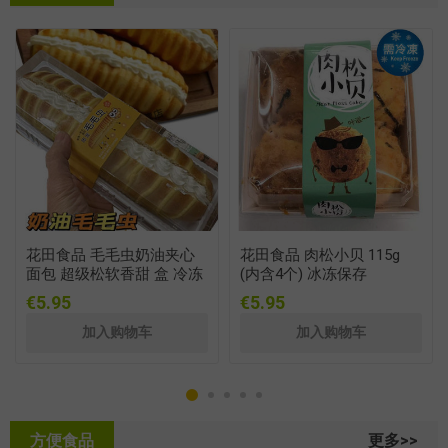
花田食品 毛毛虫奶油夹心
花田食品 肉松小贝 115g
面包 超级松软香甜 盒 冷冻
(内含4个) 冰冻保存
保存
€5.95
€5.95
方便食品
更多>>