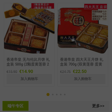
香港帝皇 无与伦比月饼 礼
香港帝皇 四大天王月饼 礼
盒装 500g (2颗蛋黄莲蓉 2
盒装 700g (双黄莲蓉 蛋黄
颗蛋黄红豆沙)
红豆沙 五仁 蛋黄黑芝麻)
€14.90
€22.50
€15.90
€24.75
端午专区
更多>>