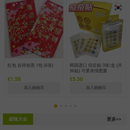
红包 吉祥创意 1包 (6张)
韩国进口 痘痘贴 3张/盒 (共
36贴) 可爱表情图案
€1.50
€5.50
卤味大全
更多>>