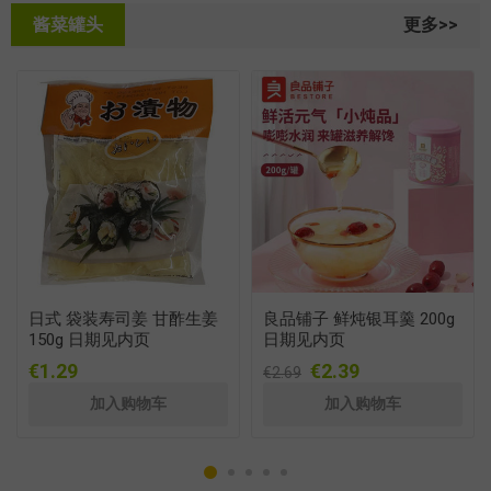
酱菜罐头
更多>>
日式 袋装寿司姜 甘酢生姜
良品铺子 鲜炖银耳羹 200g
150g 日期见内页
日期见内页
€1.29
€2.39
€2.69