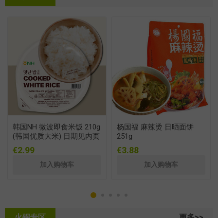
韩国NH 微波即食米饭 210g
杨国福 麻辣烫 日晒面饼
(韩国优质大米) 日期见内页
251g
€2.99
€3.88
火锅专区
更多>>