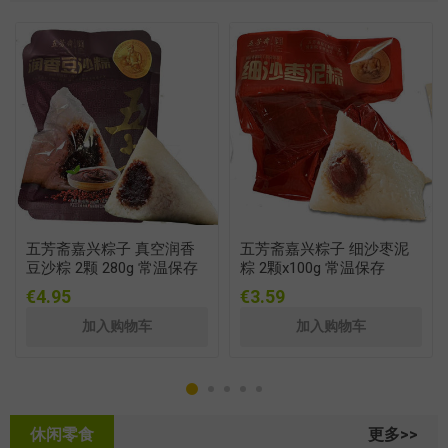
五芳斋嘉兴粽子 真空润香
五芳斋嘉兴粽子 细沙枣泥
豆沙粽 2颗 280g 常温保存
粽 2颗x100g 常温保存
€4.95
€3.59
休闲零食
更多>>