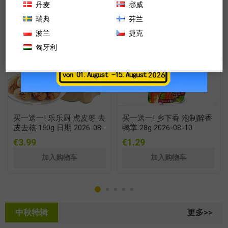
丹麦
挪威
Weitere Informationen zu unseren
Datenschutzerklärung
瑞典
芬兰
波兰
捷克
匈牙利
Akzeptieren
Ablehnen
买一送一! 乐乐厨 虎皮枣 去
买一送一! 乡下香 泡制醉香
皮去核 150g 日期 2026-08-
鸭掌 28g 2026-08-10
22
€3.99
€1.29
中秋特辑
更多>>