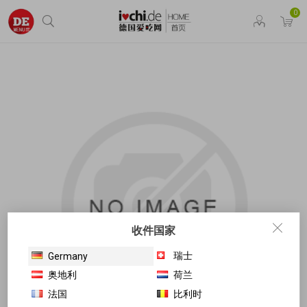
0
收件国家
瑞士
Germany
奥地利
荷兰
法国
比利时