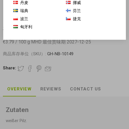
丹麦
挪威
瑞典
芬兰
波兰
捷克
匈牙利
永之选 原色雪耳 银耳 100g
€3.79 / 100 g MHD 最佳赏味期 2027-12-25
商品库存单位（SKU）:
GH-NB-10149
Share:
OVERVIEW
REVIEWS
CONTACT US
Zutaten
weißer Pilz.