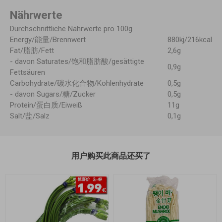
Nährwerte
Durchschnittliche Nährwerte pro 100g
Energy/能量/Brennwert
880kj/216kcal
Fat/脂肪/Fett
2,6g
- davon Saturates/饱和脂肪酸/gesättigte
0,9g
Fettsäuren
Carbohydrate/碳水化合物/Kohlenhydrate
0,5g
- davon Sugars/糖/Zucker
0,5g
Protein/蛋白质/Eiweiß
11g
Salt/盐/Salz
0,1g
用户购买此商品还买了