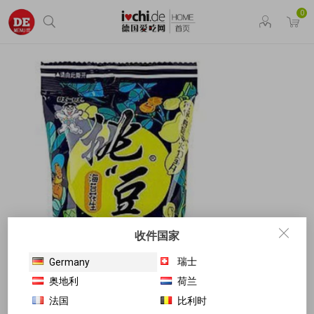
0
收件国家
瑞士
Germany
奥地利
荷兰
法国
比利时