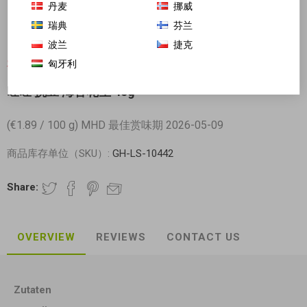
丹麦
挪威
瑞典
芬兰
波兰
捷克
匈牙利
对不起-这个产品已经不再提供
旺旺 挑豆 海苔花生 45g
(€1.89 / 100 g) MHD 最佳赏味期 2026-05-09
商品库存单位（SKU）:
GH-LS-10442
Share:
OVERVIEW
REVIEWS
CONTACT US
Zutaten