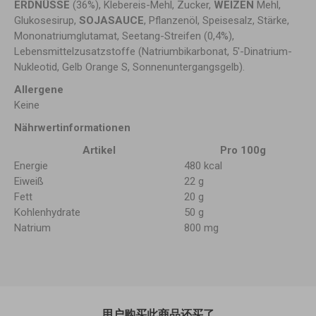
ERDNÜSSE
(36%), Klebereis-Mehl, Zucker,
WEIZEN
Mehl,
Glukosesirup,
SOJASAUCE
, Pflanzenöl, Speisesalz, Stärke,
Mononatriumglutamat, Seetang-Streifen (0,4%),
Lebensmittelzusatzstoffe (Natriumbikarbonat, 5'-Dinatrium-
Nukleotid, Gelb Orange S, Sonnenuntergangsgelb).
Allergene
Keine
Nährwertinformationen
Artikel
Pro 100g
Energie
480 kcal
Eiweiß
22 g
Fett
20 g
Kohlenhydrate
50 g
Natrium
800 mg
用户购买此商品还买了