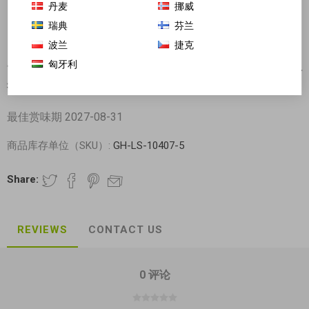
丹麦
挪威
瑞典
芬兰
波兰
捷克
匈牙利
一组6个口味! 旺旺碎冰冰 (葡萄 草莓 蜜桃 柑桔 可乐 水
果) 6x87ml
最佳赏味期 2027-08-31
商品库存单位（SKU）:
GH-LS-10407-5
Share:
REVIEWS
CONTACT US
0 评论