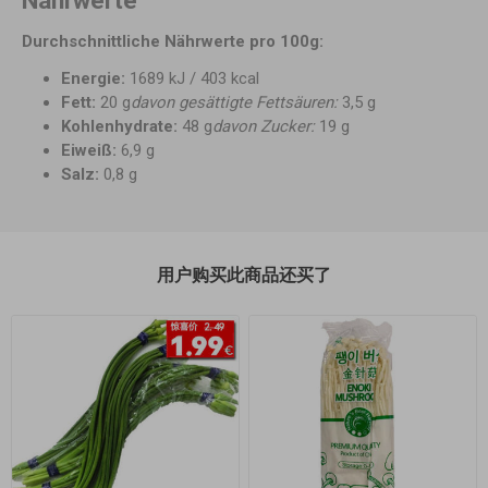
Nährwerte
Durchschnittliche Nährwerte pro 100g:
Energie:
1689 kJ / 403 kcal
Fett:
20 g
davon gesättigte Fettsäuren:
3,5 g
Kohlenhydrate:
48 g
davon Zucker:
19 g
Eiweiß:
6,9 g
Salz:
0,8 g
用户购买此商品还买了