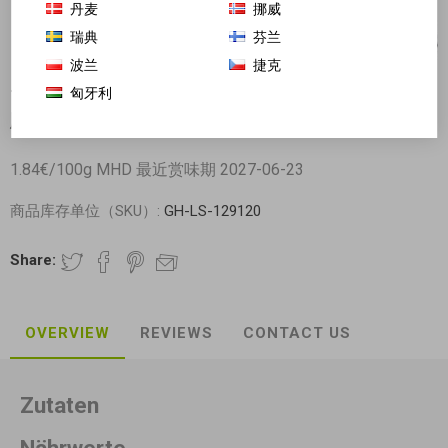
丹麦
挪威
瑞典
芬兰
波兰
捷克
匈牙利
Tokimeki 跳跳糖粒粒巧克力饼干棒 巧克力味 XL加长
版 54g
1.84€/100g MHD 最近赏味期 2027-06-23
商品库存单位（SKU）:
GH-LS-129120
Share:
OVERVIEW
REVIEWS
CONTACT US
Zutaten