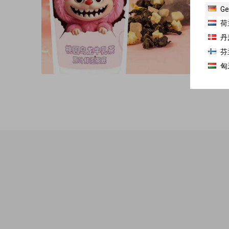
Ge
荷
丹
芬
匈