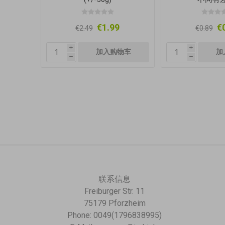
€1.99
€
€2.49
€0.89
i
i
h
h
联系信息
Freiburger Str. 11
75179 Pforzheim
Phone: 0049(1796838995)