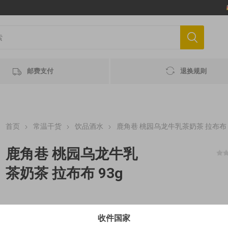
邮费支付
退换规则
首页
常温干货
饮品酒水
鹿角巷 桃园乌龙牛乳茶奶茶 拉布布 
鹿角巷 桃园乌龙牛乳
茶奶茶 拉布布 93g
1.92€/100g MHD 最佳赏味期 2026-12-25
收件国家