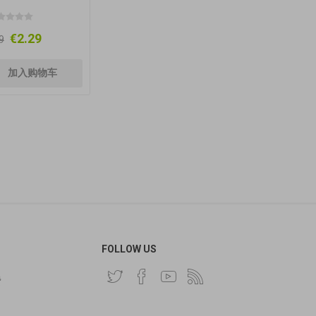
€2.29
9
FOLLOW US
费