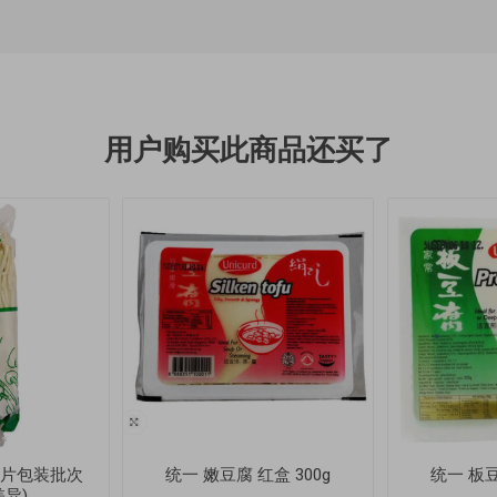
用户购买此商品还买了
(图片包装批次
统一 嫩豆腐 红盒 300g
统一 板豆
异)