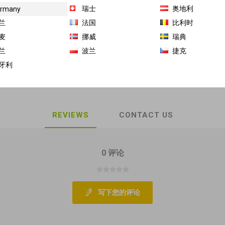
瑞士
奥地利
rmany
商品库存单位（SKU）:
GH-JS-10041
兰
法国
比利时
麦
挪威
瑞典
Share:
兰
波兰
捷克
牙利
REVIEWS
CONTACT US
0 评论
写下您的评论