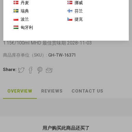
丹麦
挪威
瑞典
芬兰
波兰
捷克
匈牙利
日本味淋 味醂 500ml 日期见内页
1.15€/100ml MHD 最佳赏味期 2028-11-03
商品库存单位（SKU）:
GH-TW-16371
Share:
OVERVIEW
REVIEWS
CONTACT US
用户购买此商品还买了