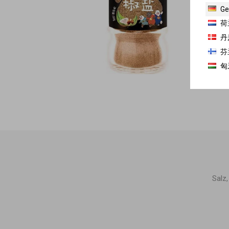
Ge
荷
丹
芬
匈
Salz