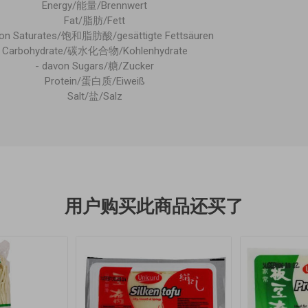
Energy/能量/Brennwert
Fat/脂肪/Fett
von Saturates/饱和脂肪酸/gesättigte Fettsäuren
Carbohydrate/碳水化合物/Kohlenhydrate
- davon Sugars/糖/Zucker
Protein/蛋白质/Eiweiß
Salt/盐/Salz
用户购买此商品还买了