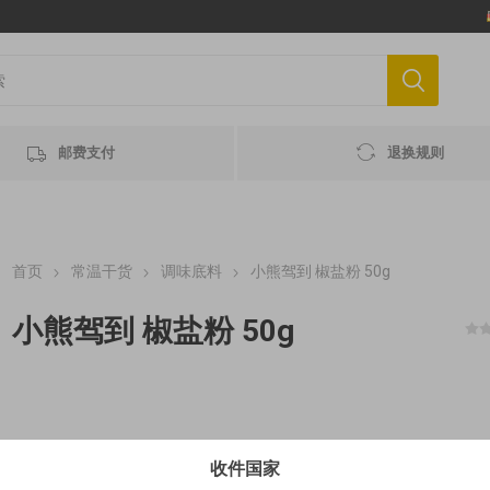
邮费支付
退换规则
首页
常温干货
调味底料
小熊驾到 椒盐粉 50g
小熊驾到 椒盐粉 50g
€4.7/ 100 g MHD 最佳赏味期 2026-12-11
收件国家