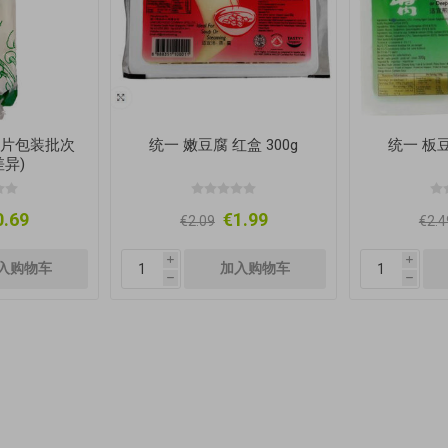
(图片包装批次
统一 嫩豆腐 红盒 300g
统一 板豆
异)
0.69
€1.99
€2.09
€2.4
i
i
h
h