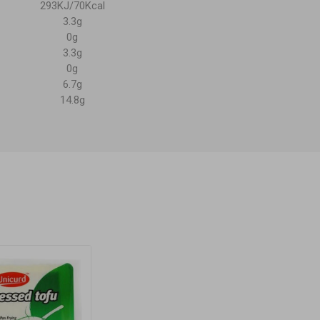
293KJ/70Kcal
3.3g
0g
3.3g
0g
6.7g
14.8g