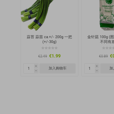
蒜苔 蒜苗 ca.+/- 200g 一把
金针菇 100g 
(+/-30g)
不同有差
€1.99
€
€2.49
€0.89
i
i
h
h