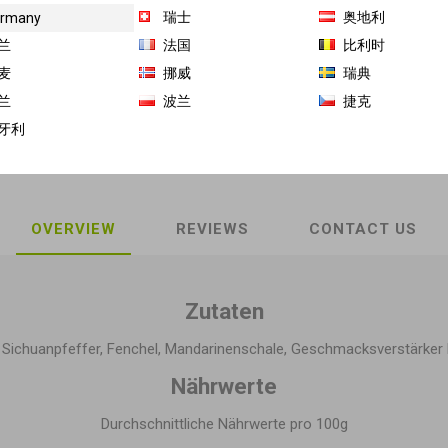
瑞士
奥地利
rmany
商品库存单位（SKU）:
GH-TW-16185
兰
法国
比利时
麦
挪威
瑞典
Share:
兰
波兰
捷克
牙利
OVERVIEW
REVIEWS
CONTACT US
Zutaten
, Sichuanpfeffer, Fenchel, Mandarinenschale, Geschmacksverstärker 
Nährwerte
Durchschnittliche Nährwerte pro 100g