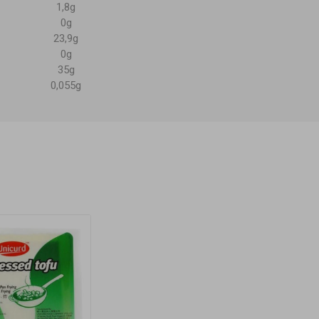
1,8g
0g
23,9g
0g
35g
0,055g