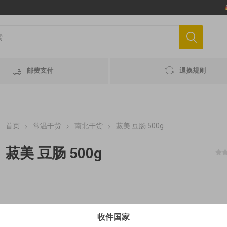
邮费支付
退换规则
首页
常温干货
南北干货
菽美 豆肠 500g
菽美 豆肠 500g
€0,99 / 100 g MHD 最佳赏味期 2027-07-21
收件国家