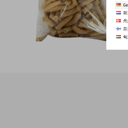
Ge
荷
丹
芬
匈