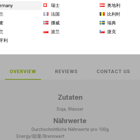
瑞士
奥地利
rmany
商品库存单位（SKU）:
GH-NB-102126
兰
法国
比利时
麦
挪威
瑞典
Share:
兰
波兰
捷克
牙利
OVERVIEW
REVIEWS
CONTACT US
Zutaten
Soja, Wasser
Nährwerte
Durchschnittliche Nährwerte pro 100g
Energy/能量/Brennwert