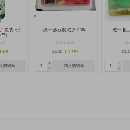
(图片包装批次
统一 嫩豆腐 红盒 300g
统一 板豆
异)
0.69
€1.99
€2.09
€2.4
i
i
h
h