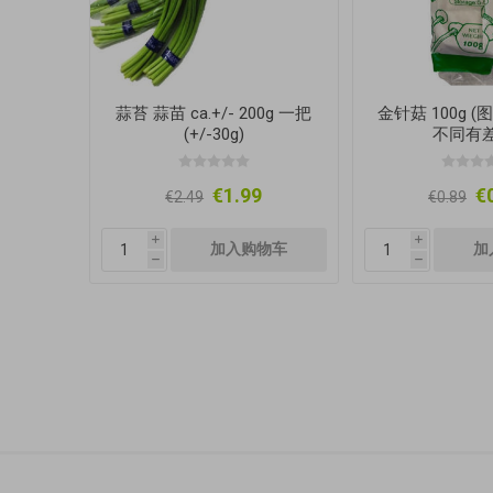
蒜苔 蒜苗 ca.+/- 200g 一把
金针菇 100g 
(+/-30g)
不同有差
€1.99
€
€2.49
€0.89
i
i
h
h