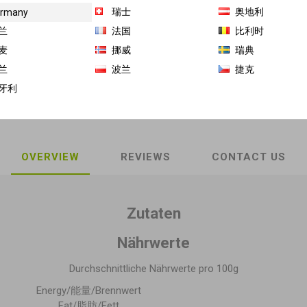
瑞士
奥地利
rmany
商品库存单位（SKU）:
GH-LS-12065
兰
法国
比利时
麦
挪威
瑞典
Share:
兰
波兰
捷克
牙利
OVERVIEW
REVIEWS
CONTACT US
Zutaten
Nährwerte
Durchschnittliche Nährwerte pro 100g
Energy/能量/Brennwert
Fat/脂肪/Fett