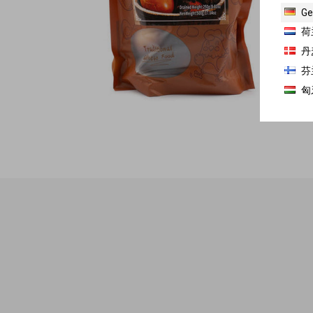
Ge
荷
丹
芬
匈