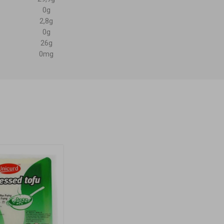
0g
2,8g
0g
26g
0mg