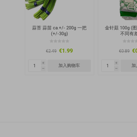
蒜苔 蒜苗 ca.+/- 200g 一把
金针菇 100g 
(+/-30g)
不同有差
€1.99
€
€2.49
€0.89
i
i
h
h