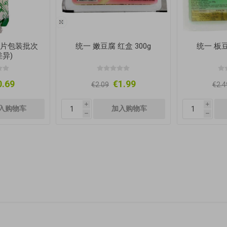
(图片包装批次
统一 嫩豆腐 红盒 300g
统一 板豆
异)
0.69
€1.99
€2.09
€2.4
i
i
h
h