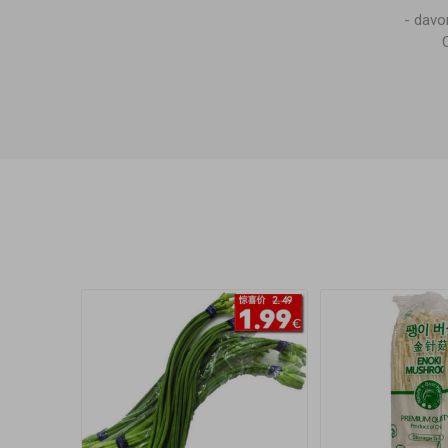
- dav