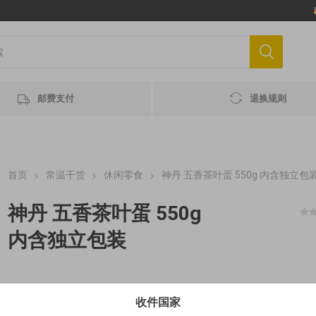
邮费支付
退换规则
首页
常温干货
休闲零食
神丹 五香茶叶蛋 550g 内含独立包
神丹 五香茶叶蛋 550g
内含独立包装
€3.33 / 100 g MHD 最佳赏味期 2027-04-22
收件国家