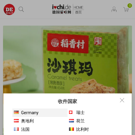
0
收件国家
瑞士
Germany
奥地利
荷兰
法国
比利时