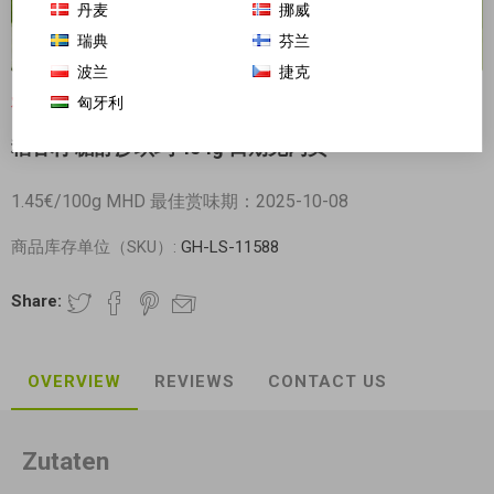
丹麦
挪威
瑞典
芬兰
波兰
捷克
匈牙利
对不起-这个产品已经不再提供
稻香村 糖醇沙琪玛 454g 日期见内页
1.45€/100g MHD 最佳赏味期：2025-10-08
商品库存单位（SKU）:
GH-LS-11588
Share:
OVERVIEW
REVIEWS
CONTACT US
Zutaten