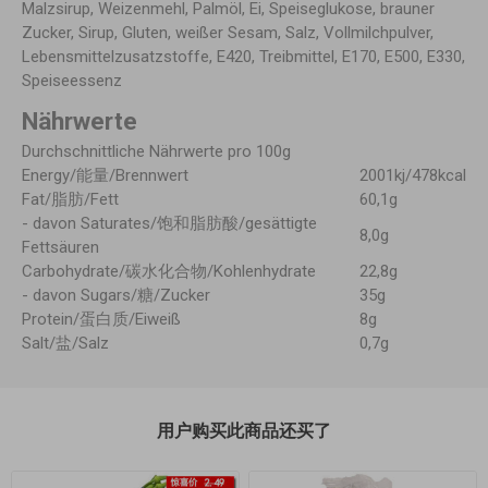
Malzsirup, Weizenmehl, Palmöl, Ei, Speiseglukose, brauner
Zucker, Sirup, Gluten, weißer Sesam, Salz, Vollmilchpulver,
Lebensmittelzusatzstoffe, E420, Treibmittel, E170, E500, E330,
Speiseessenz
Nährwerte
Durchschnittliche Nährwerte pro 100g
Energy/能量/Brennwert
2001kj/478kcal
Fat/脂肪/Fett
60,1g
- davon Saturates/饱和脂肪酸/gesättigte
8,0g
Fettsäuren
Carbohydrate/碳水化合物/Kohlenhydrate
22,8g
- davon Sugars/糖/Zucker
35g
Protein/蛋白质/Eiweiß
8g
Salt/盐/Salz
0,7g
用户购买此商品还买了