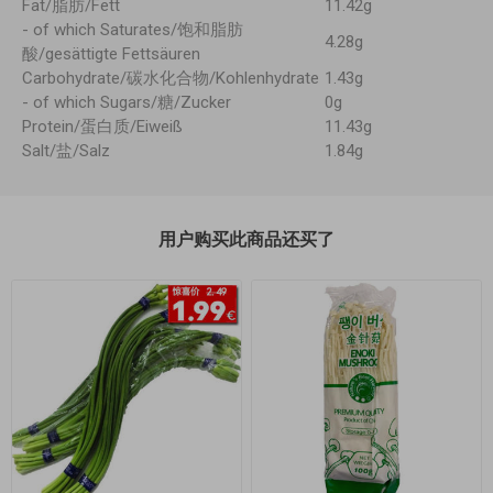
Fat/脂肪/Fett
11.42g
- of which Saturates/饱和脂肪
4.28g
酸/gesättigte Fettsäuren
Carbohydrate/碳水化合物/Kohlenhydrate
1.43g
- of which Sugars/糖/Zucker
0g
Protein/蛋白质/Eiweiß
11.43g
Salt/盐/Salz
1.84g
用户购买此商品还买了