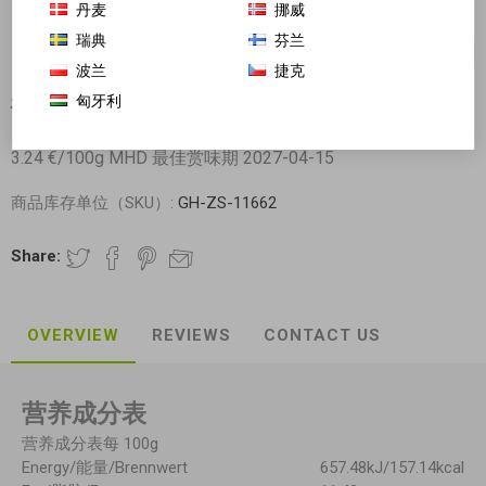
丹麦
挪威
瑞典
芬兰
波兰
捷克
匈牙利
神丹 鹌鹑松花蛋 鹌鹑皮蛋 84g
3.24 €/100g MHD 最佳赏味期 2027-04-15
商品库存单位（SKU）:
GH-ZS-11662
Share:
OVERVIEW
REVIEWS
CONTACT US
营养成分表
营养成分表每 100g
Energy/能量/Brennwert
657.48kJ/157.14kcal