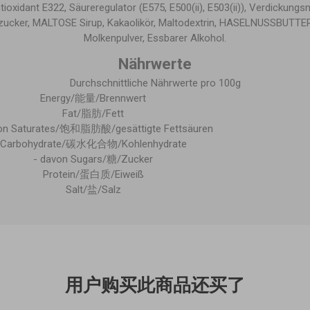
ioxidant E322, Säureregulator (E575, E500(ii), E503(ii)), Verdickungs
zucker, MALTOSE Sirup, Kakaolikör, Maltodextrin, HASELNUSSBUTTER
Molkenpulver, Essbarer Alkohol.
Nährwerte
Durchschnittliche Nährwerte pro 100g
Energy/能量/Brennwert
Fat/脂肪/Fett
von Saturates/饱和脂肪酸/gesättigte Fettsäuren
Carbohydrate/碳水化合物/Kohlenhydrate
- davon Sugars/糖/Zucker
Protein/蛋白质/Eiweiß
Salt/盐/Salz
用户购买此商品还买了