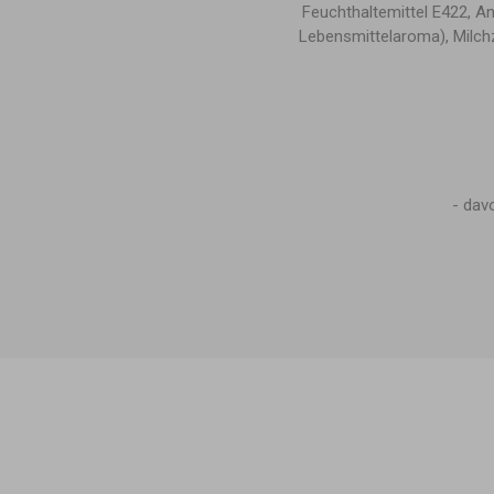
Feuchthaltemittel E422, Ant
Lebensmittelaroma), Milch
- da