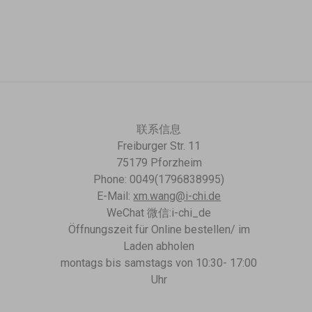
联系信息
Freiburger Str. 11
75179 Pforzheim
Phone: 0049(1796838995)
E-Mail:
xm.wang@i-chi.de
WeChat 微信:i-chi_de
Öffnungszeit für Online bestellen/ im
Laden abholen
montags bis samstags von 10:30- 17:00
Uhr