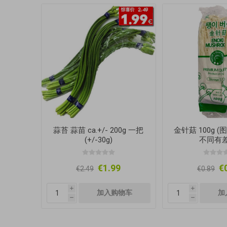
蒜苔 蒜苗 ca.+/- 200g 一把
金针菇 100g 
(+/-30g)
不同有差
€1.99
€
€2.49
€0.89
i
i
h
h