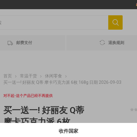
邮费支付
退换规则
首页
常温干货
休闲零食
买一送一! 好丽友 Q蒂 摩卡巧克力派 6枚 168g 日期 2026-09-03
对不起-这个产品已经不再提供
买一送一! 好丽友 Q蒂
摩卡巧克力派 6枚
收件国家
168g 日期 2026-09-