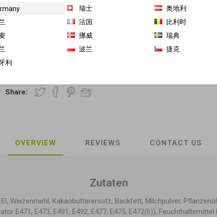
03
瑞士
奥地利
rmany
兰
法国
比利时
麦
挪威
瑞典
€2,7 / 100 g MHD 最佳赏味期 2026-09-03
兰
波兰
捷克
牙利
商品库存单位（SKU）:
GH-LS-10134--5
Share:
OVERVIEW
REVIEWS
CONTACT US
Zutaten
, EI, Weizenmehl, Kakaobutterersatz, Backfett, Milchpulver, Pflanzenöl
ator E471, E473, E491, E492, E477, E475, E472(b)), Feuchthaltemittel