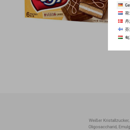
Ge
荷
丹
芬
匈
Weißer Kristallzucker
Oligosaccharid, Emulg