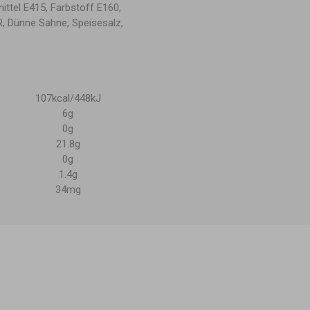
mittel E415, Farbstoff E160,
, Dünne Sahne, Speisesalz,
107kcal/448kJ
6g
0g
21.8g
0g
1.4g
34mg