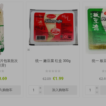
(图片包装批次
统一 嫩豆腐 红盒 300g
统一 板豆
异)
0.69
€1.99
€2.09
€2.4
i
i
h
h