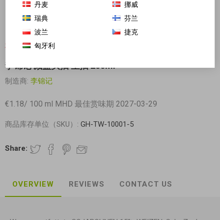
丹麦
挪威
瑞典
芬兰
波兰
捷克
匈牙利
对不起-这个产品已经不再提供
李锦记 减盐头抽 生抽 250ml
制造商:
李锦记
€1.18/ 100 ml MHD 最佳赏味期 2027-03-29
商品库存单位（SKU）:
GH-TW-10001-5
Share:
OVERVIEW
REVIEWS
CONTACT US