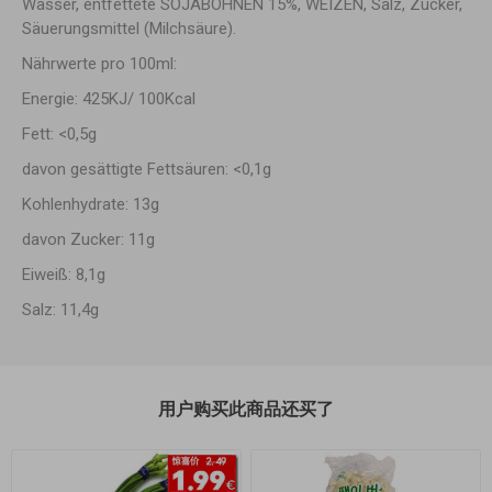
Wasser, entfettete SOJABOHNEN 15%, WEIZEN, Salz, Zucker,
Säuerungsmittel (Milchsäure).
Nährwerte pro 100ml:
Energie: 425KJ/ 100Kcal
Fett: <0,5g
davon gesättigte Fettsäuren: <0,1g
Kohlenhydrate: 13g
davon Zucker: 11g
Eiweiß: 8,1g
Salz: 11,4g
用户购买此商品还买了