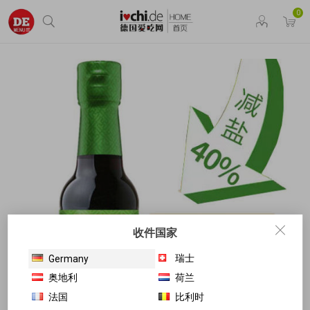
0
收件国家
瑞士
Germany
奥地利
荷兰
法国
比利时