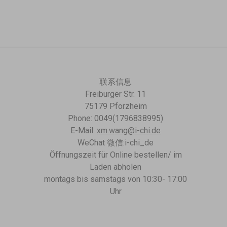
联系信息
Freiburger Str. 11
75179 Pforzheim
Phone: 0049(1796838995)
E-Mail:
xm.wang@i-chi.de
WeChat 微信:i-chi_de
Öffnungszeit für Online bestellen/ im
Laden abholen
montags bis samstags von 10:30- 17:00
Uhr