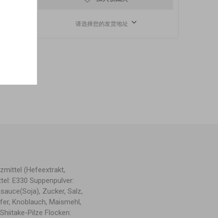
请选择您的发货地址
zmittel (Hefeextrakt,
tel: E330 Suppenpulver:
asauce(Soja), Zucker, Salz,
fer, Knoblauch, Maismehl,
Shiitake-Pilze Flocken: