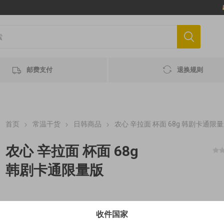
邮费支付
退换规则
首页
常温干货
日韩商品
农心 辛拉面 杯面 68g 韩剧卡通限
农心 辛拉面 杯面 68g
韩剧卡通限量版
€1,95 / 100 g MHD / 最佳赏味期 2026-12-24
收件国家