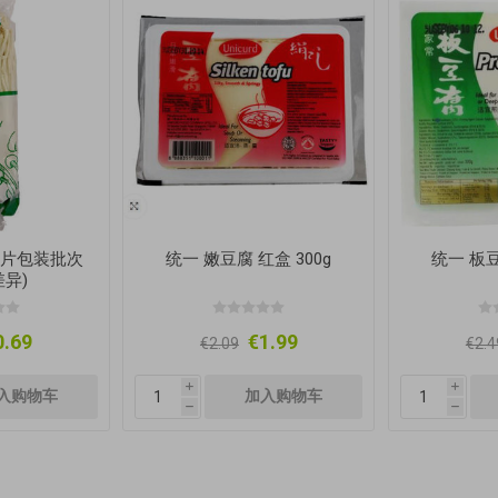
(图片包装批次
统一 嫩豆腐 红盒 300g
统一 板豆
异)
0.69
€1.99
€2.09
€2.4
i
i
h
h