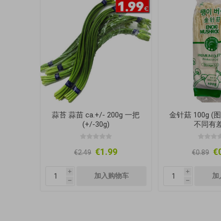
蒜苔 蒜苗 ca.+/- 200g 一把
金针菇 100g 
(+/-30g)
不同有差
€1.99
€
€2.49
€0.89
i
i
h
h