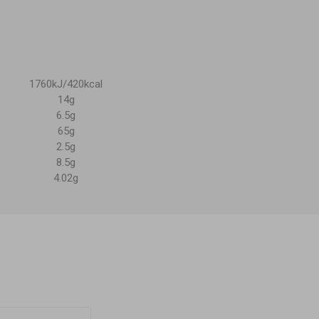
1760kJ/420kcal
14g
6.5g
65g
2.5g
8.5g
4.02g