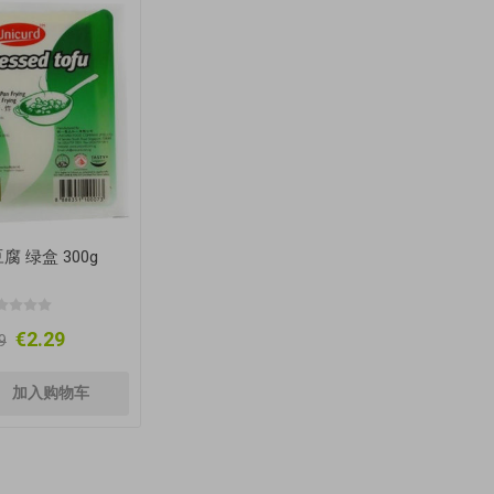
腐 绿盒 300g
€2.29
9