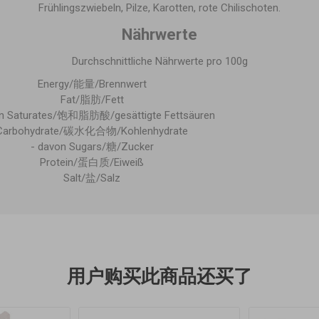
Frühlingszwiebeln, Pilze, Karotten, rote Chilischoten.
Nährwerte
Durchschnittliche Nährwerte pro 100g
Energy/能量/Brennwert
Fat/脂肪/Fett
on Saturates/饱和脂肪酸/gesättigte Fettsäuren
Carbohydrate/碳水化合物/Kohlenhydrate
- davon Sugars/糖/Zucker
Protein/蛋白质/Eiweiß
Salt/盐/Salz
用户购买此商品还买了