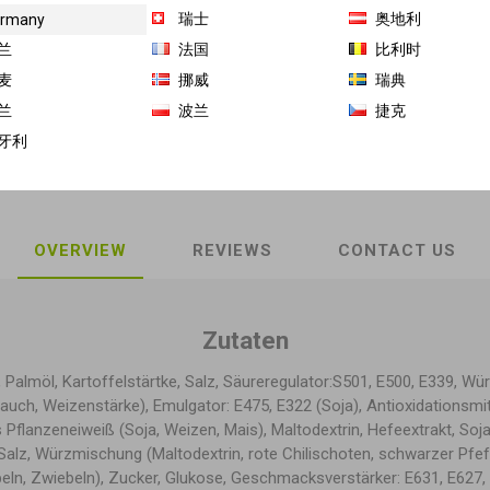
瑞士
奥地利
rmany
商品库存单位（SKU）:
GH-FB-12479
兰
法国
比利时
麦
挪威
瑞典
Share:
兰
波兰
捷克
牙利
OVERVIEW
REVIEWS
CONTACT US
Zutaten
Palmöl, Kartoffelstärtke, Salz, Säureregulator:S501, E500, E339, Wür
auch, Weizenstärke), Emulgator: E475, E322 (Soja), Antioxidationsmit
 Pflanzeneiweiß (Soja, Weizen, Mais), Maltodextrin, Hefeextrakt, Soj
 Salz, Würzmischung (Maltodextrin, rote Chilischoten, schwarzer Pfef
eln, Zwiebeln), Zucker, Glukose, Geschmacksverstärker: E631, E627, 