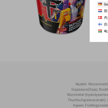
Ge
荷
丹
芬
匈
Nudeln: Weizenmehl, 
Sojasauce(Soja), Knobl
Würzmittel (hydrolysiertes
Thunfischgrätenextrakt),
Ingwer, Frühlingszwieb