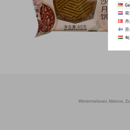
Ge
荷
丹
芬
匈
Wintermelonen, Melone, Zuc