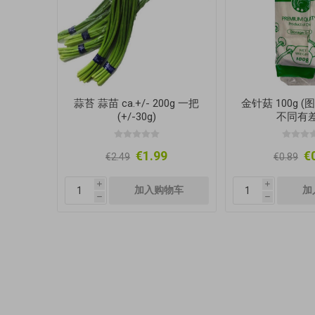
蒜苔 蒜苗 ca.+/- 200g 一把
金针菇 100g 
(+/-30g)
不同有差
€1.99
€
€2.49
€0.89
i
i
h
h