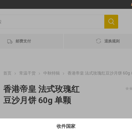
邮费支付
退换规则
首页
常温干货
中秋特辑
香港帝皇 法式玫瑰红豆沙月饼 60g
香港帝皇 法式玫瑰红
豆沙月饼 60g 单颗
1.49€ (2,48€/100g) MHD 最佳赏味期 2026-12-31
收件国家