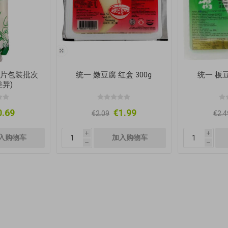
(图片包装批次
统一 嫩豆腐 红盒 300g
统一 板豆
异)
0.69
€1.99
€2.09
€2.4
i
i
h
h