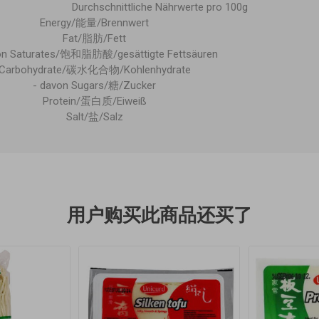
Durchschnittliche Nährwerte pro 100g
Energy/能量/Brennwert
Fat/脂肪/Fett
on Saturates/饱和脂肪酸/gesättigte Fettsäuren
Carbohydrate/碳水化合物/Kohlenhydrate
- davon Sugars/糖/Zucker
Protein/蛋白质/Eiweiß
Salt/盐/Salz
用户购买此商品还买了