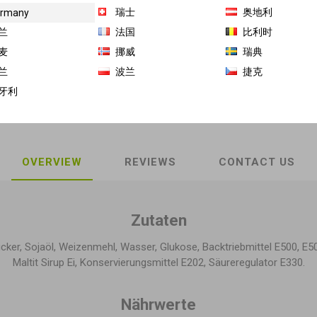
瑞士
奥地利
rmany
商品库存单位（SKU）:
GH-DX-10702
兰
法国
比利时
麦
挪威
瑞典
Share:
兰
波兰
捷克
牙利
OVERVIEW
REVIEWS
CONTACT US
Zutaten
ker, Sojaöl, Weizenmehl, Wasser, Glukose, Backtriebmittel E500, E501
Maltit Sirup Ei, Konservierungsmittel E202, Säureregulator E330.
Nährwerte