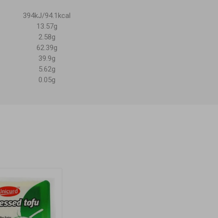
394kJ/94.1kcal
13.57g
2.58g
62.39g
39.9g
5.62g
0.05g