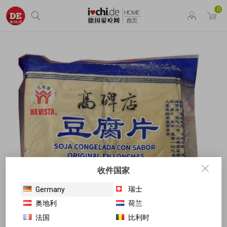
0
收件国家
瑞士
Germany
奥地利
荷兰
法国
比利时