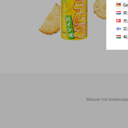
Ge
荷
丹
芬
匈
Wasser mit Kohlensäur