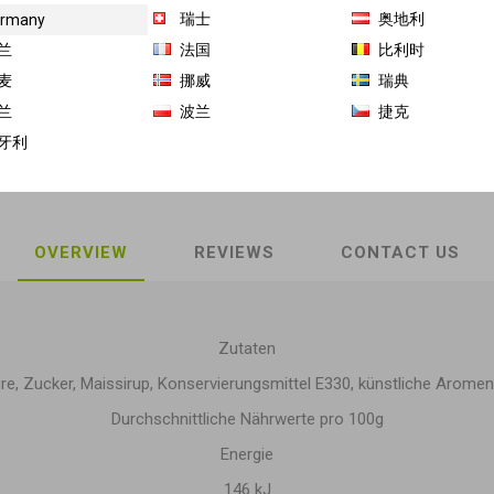
瑞士
奥地利
rmany
商品库存单位（SKU）:
GH-JS-10907
兰
法国
比利时
麦
挪威
瑞典
Share:
兰
波兰
捷克
牙利
OVERVIEW
REVIEWS
CONTACT US
Zutaten
e, Zucker, Maissirup, Konservierungsmittel E330, künstliche Aromen,
Durchschnittliche Nährwerte pro 100g
Energie
146 kJ