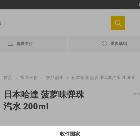
邮费支付
退换规则
首页
常温干货
饮品酒水
日本哈達 菠萝味弹珠汽水 200ml
日本哈達 菠萝味弹珠
汽水 200ml
0,41€/100ml MHD 最佳赏味期 2027-11-10
收件国家