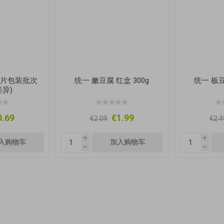
(图片包装批次
统一 嫩豆腐 红盒 300g
统一 板豆
异)
0.69
€1.99
€2.09
€2.4
i
i
h
h