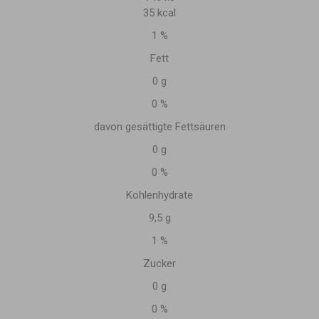
35 kcal
1 %
Fett
0 g
0 %
davon gesättigte Fettsäuren
0 g
0 %
Kohlenhydrate
9,5 g
1 %
Zucker
0 g
0 %