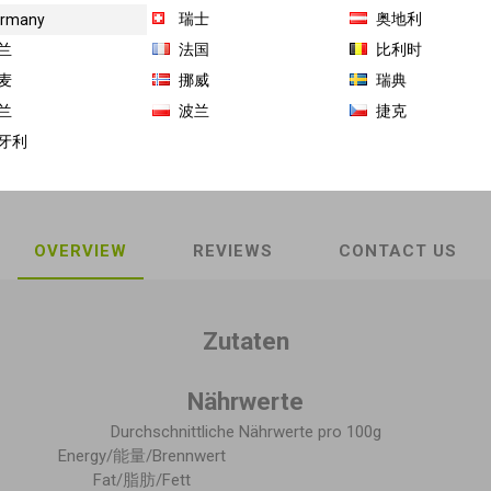
瑞士
奥地利
rmany
商品库存单位（SKU）:
GH-HG-10016
兰
法国
比利时
麦
挪威
瑞典
Share:
兰
波兰
捷克
牙利
OVERVIEW
REVIEWS
CONTACT US
Zutaten
Nährwerte
Durchschnittliche Nährwerte pro 100g
Energy/能量/Brennwert
Fat/脂肪/Fett