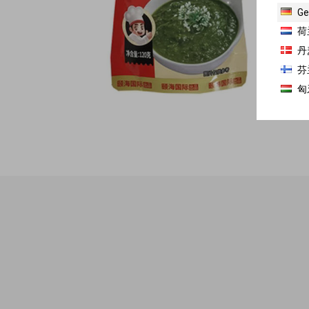
Ge
荷
丹
芬
匈