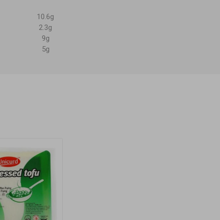
10.6g
2.3g
9g
5g