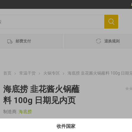
邮费支付
退换规则
首页
常温干货
火锅专区
海底捞 韭花酱火锅蘸料 100g 日期
海底捞 韭花酱火锅蘸
料 100g 日期见内页
制造商:
海底捞
€1,08 / 100 g MHD 最佳赏味期 2026-10-09
收件国家