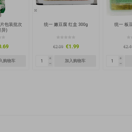
(图片包装批次
统一 嫩豆腐 红盒 300g
统一 板豆
异)
0.69
€1.99
€2.09
€2.4
i
i
h
h