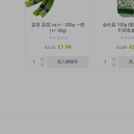
蒜苔 蒜苗 ca.+/- 200g 一把
金针菇 100g 
(+/-30g)
不同有差
€1.99
€
€2.49
€0.89
i
i
h
h