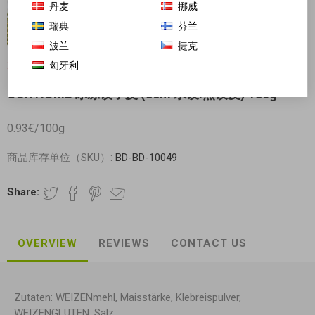
丹麦
挪威
瑞典
芬兰
波兰
捷克
匈牙利
对不起-这个产品已经不再提供
OUR HOME 冰冻饺子皮 (8cm 水饺.煎饺皮) 180g
0.93€/100g
商品库存单位（SKU）:
BD-BD-10049
Share:
OVERVIEW
REVIEWS
CONTACT US
Zutaten:
WEIZEN
mehl, Maisstärke, Klebreispulver,
WEIZENGLUTEN
, Salz.