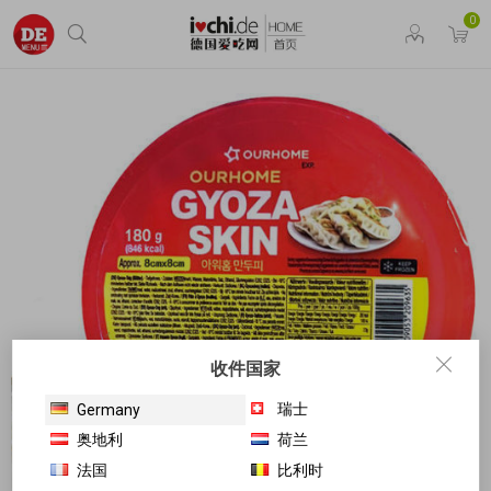
0
收件国家
瑞士
Germany
奥地利
荷兰
法国
比利时