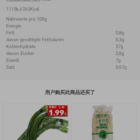
1115kJ/263Kcal
Nährwerte pro 100g
Energie
Fett
0,8g
davon gesättigte Fettsäuren
0,3g
Kohlenhydrate
57g
davon Zucker
2,8g
Eiweiß
7g
Salz
0,67g
用户购买此商品还买了