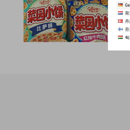
Ge
荷
丹
芬
匈