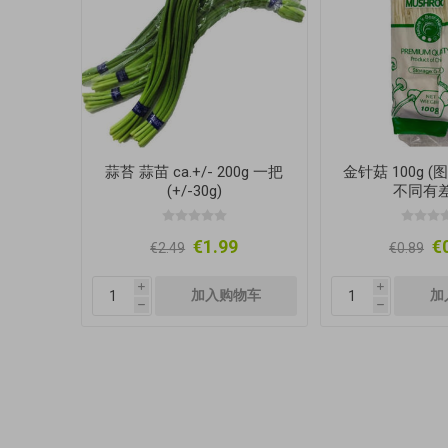
蒜苔 蒜苗 ca.+/- 200g 一把
金针菇 100g 
(+/-30g)
不同有差
€1.99
€
€2.49
€0.89
i
i
h
h