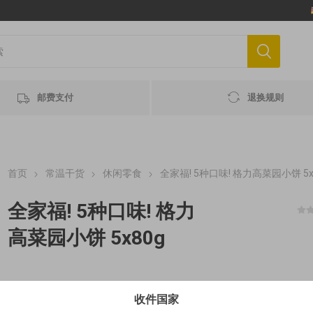
邮费支付
退换规则
首页
常温干货
休闲零食
全家福! 5种口味! 格力高菜园小饼 5x
全家福! 5种口味! 格力
高菜园小饼 5x80g
(€3.88 / 100 g) MHD 最佳赏味期 2026-10-03
收件国家