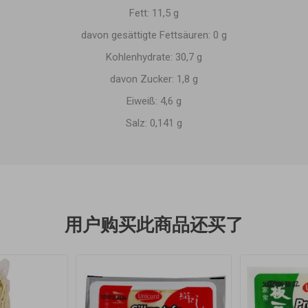
Fett: 11,5 g
davon gesättigte Fettsäuren: 0 g
Kohlenhydrate: 30,7 g
davon Zucker: 1,8 g
Eiweiß: 4,6 g
Salz: 0,141 g
用户购买此商品还买了