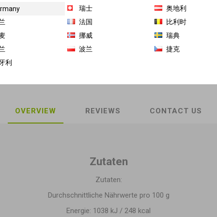
瑞士
奥地利
rmany
商品库存单位（SKU）:
GH-LS-129021
兰
法国
比利时
麦
挪威
瑞典
Share:
兰
波兰
捷克
牙利
OVERVIEW
REVIEWS
CONTACT US
Zutaten
Zutaten:
Durchschnittliche Nährwerte pro 100 g
Energie: 1038 kJ / 248 kcal