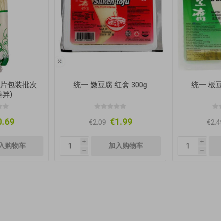
(图片包装批次
统一 嫩豆腐 红盒 300g
统一 板豆
异)
0.69
€1.99
€2.09
€2.4
i
i
h
h