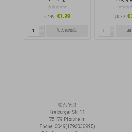
€1.99
€
€2.49
€0.89
i
i
h
h
联系信息
Freiburger Str. 11
75179 Pforzheim
Phone: 0049(1796838995)