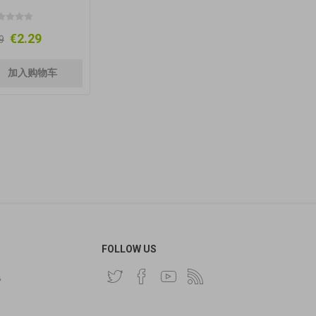
€2.29
9
FOLLOW US
费