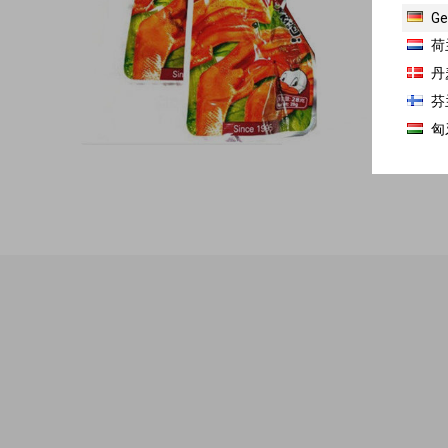
Ge
荷
丹
芬
匈