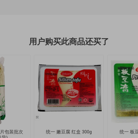
用户购买此商品还买了
(图片包装批次
统一 嫩豆腐 红盒 300g
统一 板豆
异)