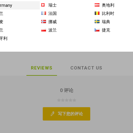
最佳赏味期 2026-08-10
瑞士
奥地利
rmany
兰
法国
比利时
商品库存单位（SKU）:
GH-LS-10015-1
麦
挪威
瑞典
兰
波兰
捷克
Share:
牙利
REVIEWS
CONTACT US
0 评论
写下您的评论