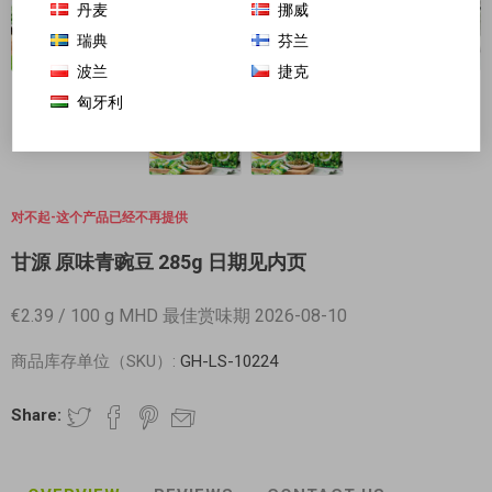
丹麦
挪威
瑞典
芬兰
波兰
捷克
匈牙利
对不起-这个产品已经不再提供
甘源 原味青豌豆 285g 日期见内页
€2.39 / 100 g MHD 最佳赏味期 2026-08-10
商品库存单位（SKU）:
GH-LS-10224
Share: