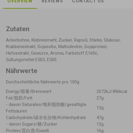
OVERVIEW
REVIEWS
CONTACT US
Zutaten
Ackerbohne, Klebreismehl, Zucker, Rapsöl, Stärke, Glukose,
Krabbenextrakt, Sojasoße, Maltodextrin, Sojaprotein,
Hefeextrakt, Gewürze, Aroma, Farbstoff E160c,
Süßungsmittel E503, E500.
Nährwerte
Durchschnittliche Nährwerte pro 100g
Energy/能量/Brennwert
2072kJ/496kcal
Fat/脂肪/Fett
27g
- davon Saturates/饱和脂肪酸/gesättigte
13g
Fettsäuren
Carbohydrate/碳水化合物/Kohlenhydrate
47g
- davon Sugars/糖/Zucker
12g
Protein/蛋白质/Eiweiß
16g