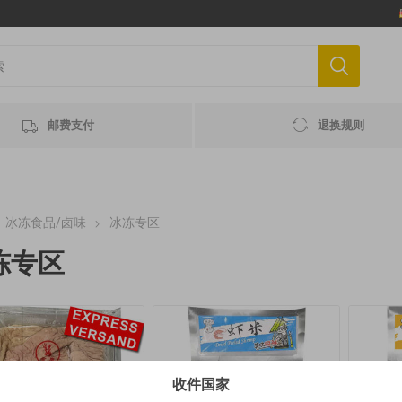
邮费支付
退换规则
冰冻食品/卤味
冰冻专区
冻专区
收件国家