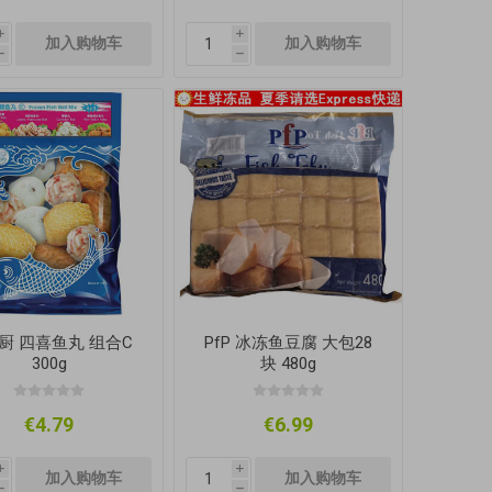
i
i
h
h
厨 四喜鱼丸 组合C
PfP 冰冻鱼豆腐 大包28
300g
块 480g
€4.79
€6.99
i
i
h
h