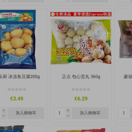
乐厨 冰冻鱼豆腐200g
正点 包心贡丸 360g
蒙福
€3.49
€6.29
i
i
h
h