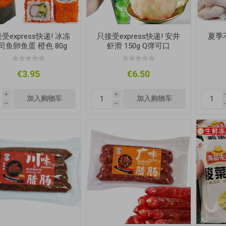
受express快递! 冰冻
只接受express快递! 安井
夏季
司鱼卵鱼蛋 橙色 80g
虾滑 150g Q弹可口
€3.95
€6.50
i
i
h
h