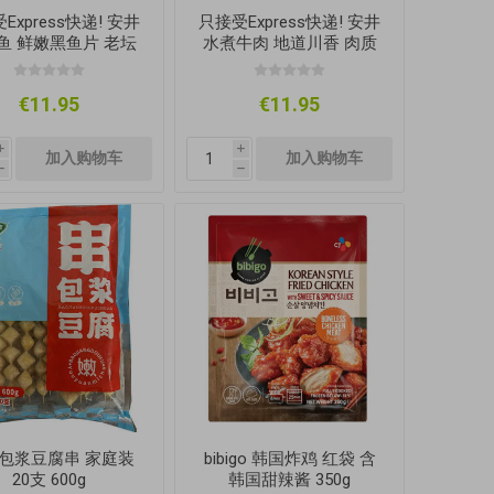
Express快递! 安井
只接受Express快递! 安井
鱼 鲜嫩黑鱼片 老坛
水煮牛肉 地道川香 肉质
菜 2-3人份 419g
滑嫩 309g
€11.95
€11.95
i
i
h
h
包浆豆腐串 家庭装
bibigo 韩国炸鸡 红袋 含
20支 600g
韩国甜辣酱 350g