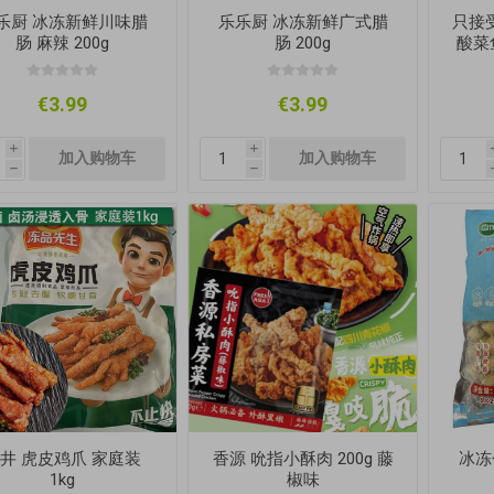
乐厨 冰冻新鲜川味腊
乐乐厨 冰冻新鲜广式腊
只接受
肠 麻辣 200g
肠 200g
酸菜
酸
€3.99
€3.99
i
i
h
h
井 虎皮鸡爪 家庭装
香源 吮指小酥肉 200g 藤
冰冻
1kg
椒味