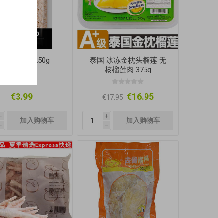
乐厨 虾皮 250g
泰国 冰冻金枕头榴莲 无
核榴莲肉 375g
€3.99
€16.95
€17.95
i
i
h
h