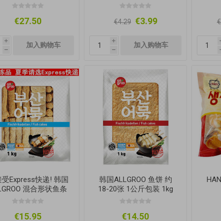
€27.50
€3.99
€4.29
€
i
i
h
h
受Express快递! 韩国
韩国ALLGROO 鱼饼 约
HA
LGROO 混合形状鱼条
18-20张 1公斤包装 1kg
丸鱼饼 1公斤大包装
€15.95
€14.50