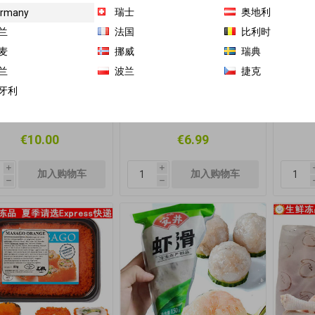
瑞士
奥地利
rmany
兰
法国
比利时
麦
挪威
瑞典
兰
波兰
捷克
受express快递! 金鹿
乐乐厨 虾米 100g (蓝袋)
乐
牙利
猪大肠 熟肥肠 500g
€10.00
€6.99
i
i
h
h