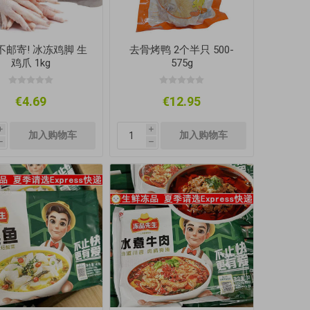
不邮寄! 冰冻鸡脚 生
去骨烤鸭 2个半只 500-
鸡爪 1kg
575g
€4.69
€12.95
i
i
h
h