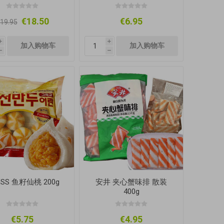
€18.50
€6.95
19.95
i
i
h
h
NSS 鱼籽仙桃 200g
安井 夹心蟹味排 散装
400g
€5.75
€4.95