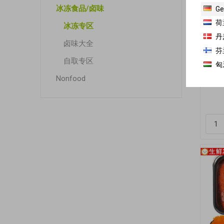
冰冻食品/卤味
Ge
荷
冰冻专区
丹
卤味大全
芬
自取专区
只接
匈
熟
Nonfood