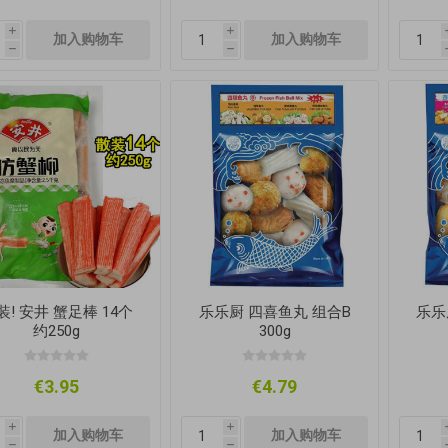
i
i
h
h
装! 安井 蟹足棒 14个
乐乐厨 四喜鱼丸 组合B
乐乐
约250g
300g
€3.95
€4.79
i
i
h
h