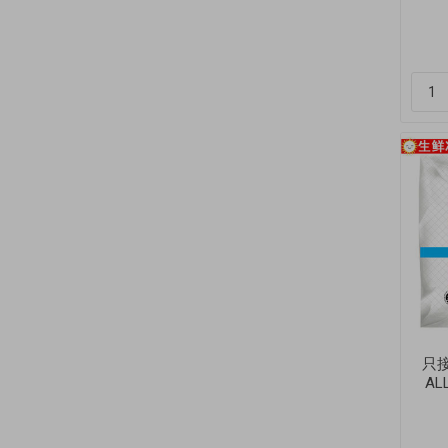
只接
AL
鱼