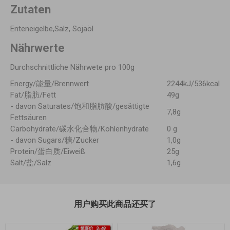
Zutaten
Enteneigelbe,Salz, Sojaöl
Nährwerte
Durchschnittliche Nährwete pro 100g
Energy/能量/Brennwert
2244kJ/536kcal
Fat/脂肪/Fett
49g
- davon Saturates/饱和脂肪酸/gesättigte
7,8g
Fettsäuren
Carbohydrate/碳水化合物/Kohlenhydrate
0 g
- davon Sugars/糖/Zucker
1,0g
Protein/蛋白质/Eiweiß
25g
Salt/盐/Salz
1,6g
用户购买此商品还买了