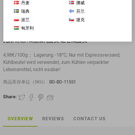
丹麦
挪威
瑞典
芬兰
波兰
捷克
匈牙利
对不起-这个产品已经不再提供
光阳 冰冻12颗咸鸭蛋黄 红心咸蛋黄
4,98€/100g； Lagerung -18°C; Nur mit Expressversand;
Kühlbeutel wird verwendet, zum Kühlen verpackter
Lebensmittel, nicht essbar!
商品库存单位（SKU）:
BD-BD-11551
Share:
OVERVIEW
REVIEWS
CONTACT US