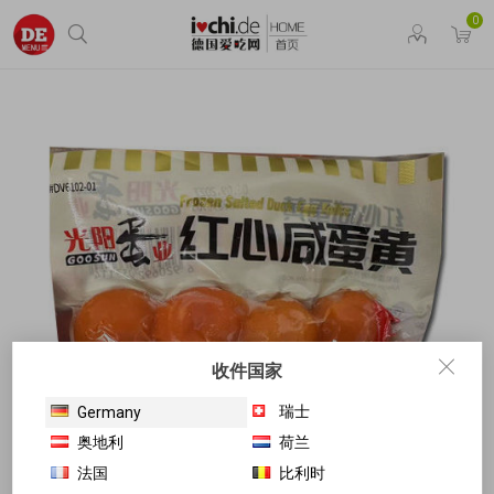
0
收件国家
瑞士
Germany
奥地利
荷兰
法国
比利时