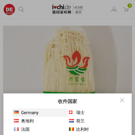
0
收件国家
瑞士
Germany
奥地利
荷兰
法国
比利时