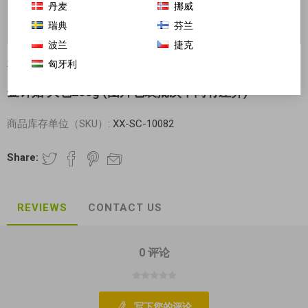
丹麦
挪威
瑞典
芬兰
波兰
捷克
匈牙利
对不起-这个产品已经不再提供
金针菇 大包200g (图片包装批次不同有差异)
商品库存单位（SKU）:
XX-SC-10082
Share:
REVIEWS
CONTACT US
0 评论
写下您的评论