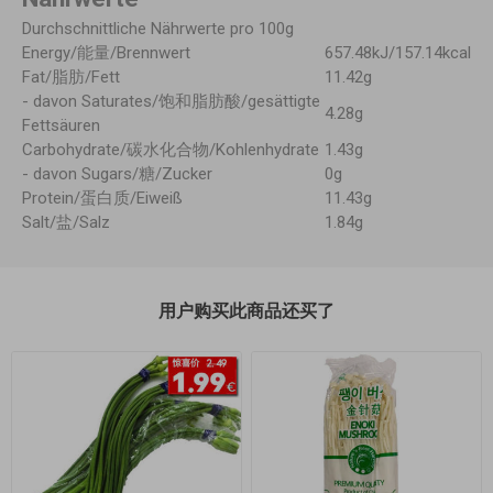
Durchschnittliche Nährwerte pro 100g
Energy/能量/Brennwert
657.48kJ/157.14kcal
Fat/脂肪/Fett
11.42g
- davon Saturates/饱和脂肪酸/gesättigte
4.28g
Fettsäuren
Carbohydrate/碳水化合物/Kohlenhydrate
1.43g
- davon Sugars/糖/Zucker
0g
Protein/蛋白质/Eiweiß
11.43g
Salt/盐/Salz
1.84g
用户购买此商品还买了