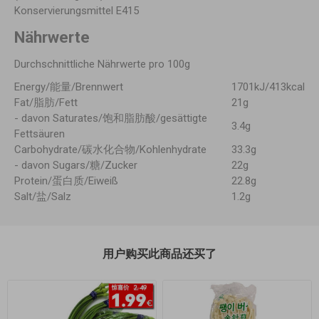
Konservierungsmittel E415
Nährwerte
Durchschnittliche Nährwerte pro 100g
Energy/能量/Brennwert
1701kJ/413kcal
Fat/脂肪/Fett
21g
- davon Saturates/饱和脂肪酸/gesättigte
3.4g
Fettsäuren
Carbohydrate/碳水化合物/Kohlenhydrate
33.3g
- davon Sugars/糖/Zucker
22g
Protein/蛋白质/Eiweiß
22.8g
Salt/盐/Salz
1.2g
用户购买此商品还买了