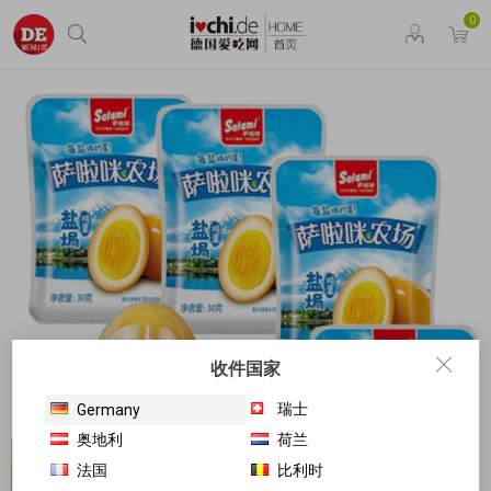
0
收件国家
瑞士
Germany
奥地利
荷兰
法国
比利时