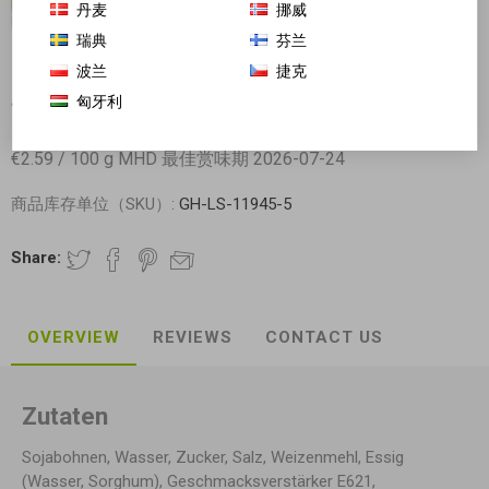
丹麦
挪威
瑞典
芬兰
波兰
捷克
匈牙利
一组四颗! 萨啦咪盐焗鸡蛋 4颗x30g 香鲜入味
€2.59 / 100 g MHD 最佳赏味期 2026-07-24
商品库存单位（SKU）:
GH-LS-11945-5
Share:
OVERVIEW
REVIEWS
CONTACT US
Zutaten
Sojabohnen, Wasser, Zucker, Salz, Weizenmehl, Essig
(Wasser, Sorghum), Geschmacksverstärker E621,