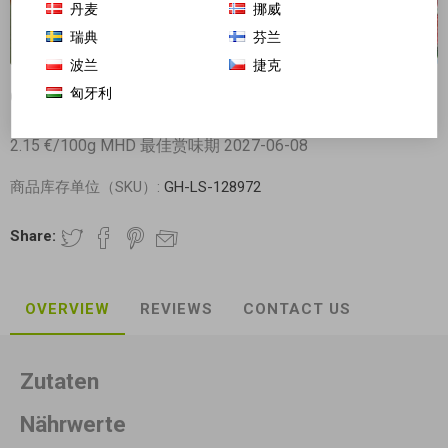
丹麦
挪威
瑞典
芬兰
波兰
捷克
匈牙利
Cokoc 可剥皮50%真果汁软糖 草莓 60g 日期见内页
2.15 €/100g MHD 最佳赏味期 2027-06-08
商品库存单位（SKU）:
GH-LS-128972
Share:
OVERVIEW
REVIEWS
CONTACT US
Zutaten
Nährwerte