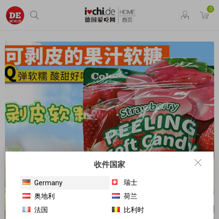
0
收件国家
瑞士
Germany
奥地利
荷兰
法国
比利时