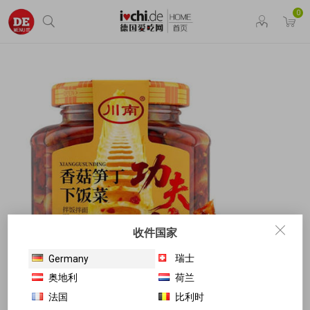
0
收件国家
瑞士
Germany
奥地利
荷兰
法国
比利时