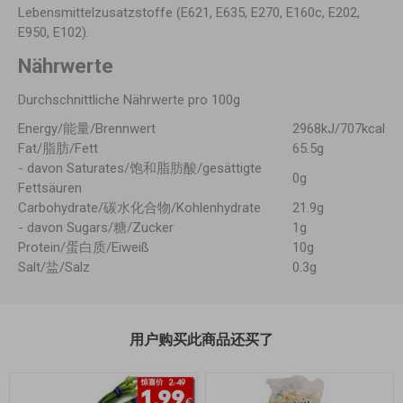
Lebensmittelzusatzstoffe (E621, E635, E270, E160c, E202,
E950, E102).
Nährwerte
Durchschnittliche Nährwerte pro 100g
Energy/能量/Brennwert
2968kJ/707kcal
Fat/脂肪/Fett
65.5g
- davon Saturates/饱和脂肪酸/gesättigte
0g
Fettsäuren
Carbohydrate/碳水化合物/Kohlenhydrate
21.9g
- davon Sugars/糖/Zucker
1g
Protein/蛋白质/Eiweiß
10g
Salt/盐/Salz
0.3g
用户购买此商品还买了