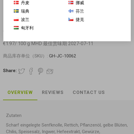
丹麦
挪威
瑞典
芬兰
波兰
捷克
匈牙利
川南 香菇笋丁下饭菜 200g
€1.97/ 100 g MHD 最佳赏味期 2027-07-11
商品库存单位（SKU）:
GH-JC-10062
Share:
OVERVIEW
REVIEWS
CONTACT US
Zutaten
Scharf eingelegte Senfknolle, Rettich, Pflanzenöl, gelbe Blüten,
Chilis, Speisesalz, Ingwer, Hefeextrakt, Gewürze,