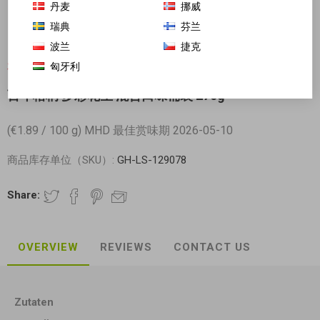
丹麦
挪威
瑞典
芬兰
波兰
捷克
匈牙利
对不起-这个产品已经不再提供
百年梧桐 多彩花生 混合口味桶装 270g
(€1.89 / 100 g) MHD 最佳赏味期 2026-05-10
商品库存单位（SKU）:
GH-LS-129078
Share:
OVERVIEW
REVIEWS
CONTACT US
Zutaten