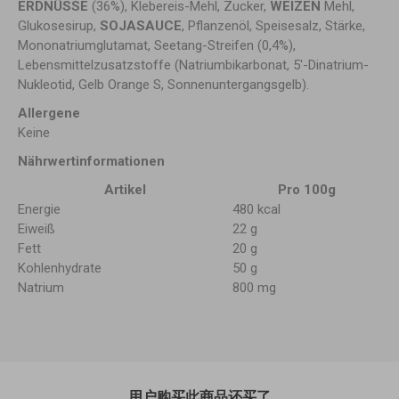
ERDNÜSSE
(36%), Klebereis-Mehl, Zucker,
WEIZEN
Mehl,
Glukosesirup,
SOJASAUCE
, Pflanzenöl, Speisesalz, Stärke,
Mononatriumglutamat, Seetang-Streifen (0,4%),
Lebensmittelzusatzstoffe (Natriumbikarbonat, 5'-Dinatrium-
Nukleotid, Gelb Orange S, Sonnenuntergangsgelb).
Allergene
Keine
Nährwertinformationen
Artikel
Pro 100g
Energie
480 kcal
Eiweiß
22 g
Fett
20 g
Kohlenhydrate
50 g
Natrium
800 mg
用户购买此商品还买了