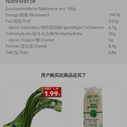
Nährwerte
Durchschnittliche Nährwerte pro 100g
Energy/能量/Brennwert
1997kj
Fat/脂肪/Fett
24,3g
- davon Saturates/饱和脂肪酸/gesättigte Fettsäuren
6,1g
Carbohydrate/碳水化合物/Kohlenhydrate
56g
- davon Sugars/糖/Zucker
6g
Protein/蛋白质/Eiweiß
8,4g
Salt/盐/Salz
6,8g
用户购买此商品还买了