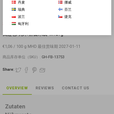
丹麦
挪威
瑞典
芬兰
波兰
捷克
匈牙利
对不起-这个产品已经不再提供
四连包! 宛禾 麻酱米线 4x121g
€1,06 / 100 g MHD 最佳赏味期 2027-01-11
商品库存单位（SKU）:
GH-FB-13753
Share:
OVERVIEW
REVIEWS
CONTACT US
Zutaten