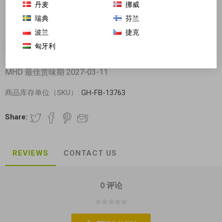
丹麦
挪威
瑞典
芬兰
波兰
捷克
匈牙利
(惊爆美味) 湖北襄阳 襄故里 牛杂面 200g 真材实料包
MHD 最佳赏味期 2027-03-11
商品库存单位（SKU）:
GH-FB-13763
Share:
REVIEWS
CONTACT US
0 评论