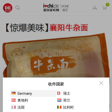
0
收件国家
瑞士
Germany
奥地利
荷兰
法国
比利时