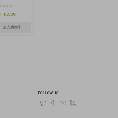
€2.29
9
FOLLOW US
费