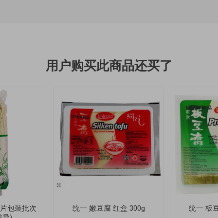
用户购买此商品还买了
(图片包装批次
统一 嫩豆腐 红盒 300g
统一 板豆
异)