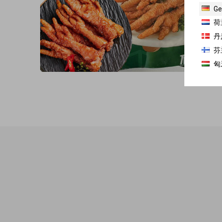
Ge
荷
丹
芬
匈