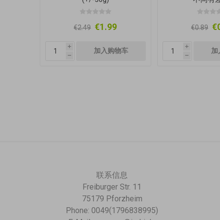
€1.99
€
€2.49
€0.89
i
i
h
h
联系信息
Freiburger Str. 11
75179 Pforzheim
Phone: 0049(1796838995)