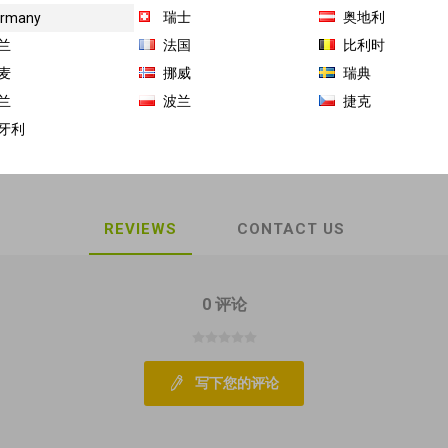
瑞士
奥地利
rmany
MHD 最近赏味期
兰
法国
比利时
商品库存单位（SKU）:
BD-BD-11387
麦
挪威
瑞典
兰
波兰
捷克
Share:
牙利
REVIEWS
CONTACT US
0 评论
写下您的评论