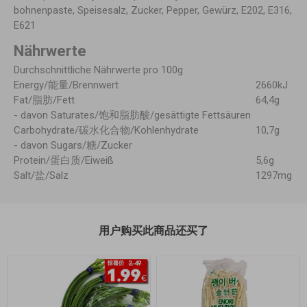
bohnenpaste, Speisesalz, Zucker, Pepper, Gewürz, E202, E316,
E621
Nährwerte
Durchschnittliche Nährwerte pro 100g
Energy/能量/Brennwert
2660kJ
Fat/脂肪/Fett
64,4g
- davon Saturates/饱和脂肪酸/gesättigte Fettsäuren
Carbohydrate/碳水化合物/Kohlenhydrate
10,7g
- davon Sugars/糖/Zucker
Protein/蛋白质/Eiweiß
5,6g
Salt/盐/Salz
1297mg
用户购买此商品还买了