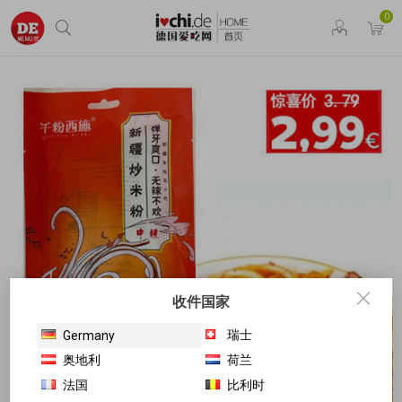
0
收件国家
瑞士
Germany
奥地利
荷兰
法国
比利时