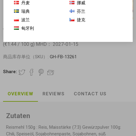
丹麦
挪威
瑞典
芬兰
波兰
捷克
匈牙利
千粉西施 新疆炒米粉 中辣 250g
(€1.44 / 100 g) MHD： 2027-01-15
商品库存单位（SKU）:
GH-FB-13261
Share:
OVERVIEW
REVIEWS
CONTACT US
Zutaten
Reismehl 150g : Reis, Maisstärke (7:3) Gewürzpulver 100g:
Chili, Speiseöl, Sojabohnenpaste, Sojabohnen, süß