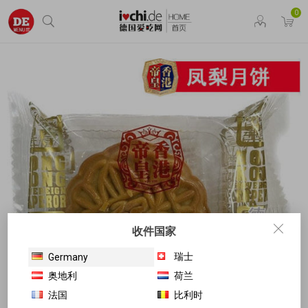
0
收件国家
瑞士
Germany
奥地利
荷兰
法国
比利时