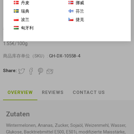
丹麦
挪威
瑞典
芬兰
波兰
捷克
匈牙利
香港帝皇 凤梨月饼 100g 单颗
1.55€/100g
商品库存单位（SKU）:
GH-DX-10558-4
Share:
OVERVIEW
REVIEWS
CONTACT US
Zutaten
Wintermelonen, Ananas, Zucker, Sojaöl, Weizenmehl, Wasser,
Glukose, Backtriebmittel E500, E501i, modifizierte Maisstärke,