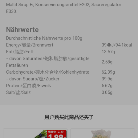
Maltit Sirup Ei, Konservierungsmittel E202, Säureregulator
E330.
Nährwerte
Durchschnittliche Nährwerte pro 100g
Energy/能量/Brennwert
394kJ/94.1kcal
Fat/脂肪/Fett
13.57g
- davon Saturates/饱和脂肪酸/gesättigte
2.58g
Fettsäuren
Carbohydrate/碳水化合物/Kohlenhydrate
62.39g
- davon Sugars/糖/Zucker
39.9g
Protein/蛋白质/Eiweiß
5.62g
Salt/盐/Salz
0.05g
用户购买此商品还买了