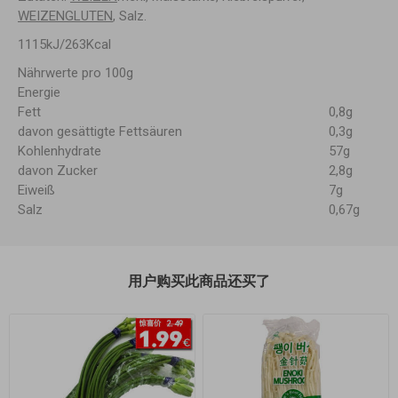
WEIZENGLUTEN
, Salz.
1115kJ/263Kcal
Nährwerte pro 100g
Energie
Fett
0,8g
davon gesättigte Fettsäuren
0,3g
Kohlenhydrate
57g
davon Zucker
2,8g
Eiweiß
7g
Salz
0,67g
用户购买此商品还买了