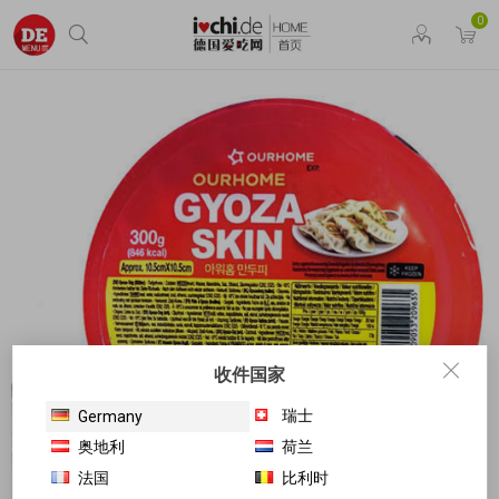
0
收件国家
瑞士
Germany
奥地利
荷兰
法国
比利时