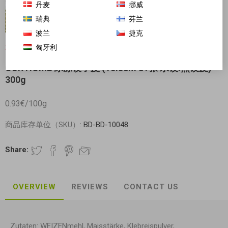
丹麦
挪威
瑞典
芬兰
波兰
捷克
匈牙利
对不起-这个产品已经不再提供
OUR HOME 冰冻饺子皮 (10.5cm 31张 水饺.煎饺皮)
300g
0.93€/100g
商品库存单位（SKU）:
BD-BD-10048
Share:
OVERVIEW
REVIEWS
CONTACT US
Zutaten:
WEIZEN
mehl, Maisstärke, Klebreispulver,