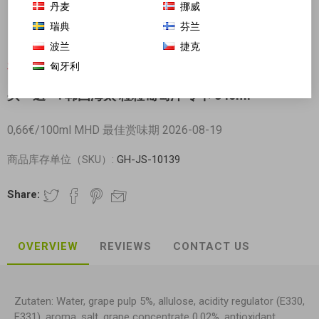
丹麦
挪威
瑞典
芬兰
波兰
捷克
匈牙利
对不起-这个产品已经不再提供
买一送一! 韩国海太 粒粒葡萄汁 零卡 340ml
0,66€/100ml MHD 最佳赏味期 2026-08-19
商品库存单位（SKU）:
GH-JS-10139
Share:
OVERVIEW
REVIEWS
CONTACT US
Zutaten: Water, grape pulp 5%, allulose, acidity regulator (E330,
E331), aroma, salt, grape concentrate 0.02%, antioxidant