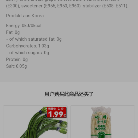
(E300), sweetener (E955, E950, E960), stabilizer (E508, E511).
Produkt aus Korea
Energy: 0kJ/0kcal
Fat: 0g
- of which saturated fat: 0g
Carbohydrates: 1.03g
- of which sugars: 0g
Protein: 0g
Salt: 0.05g
用户购买此商品还买了