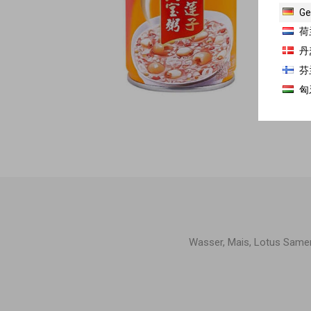
Ge
荷
丹
芬
匈
Wasser, Mais, Lotus Samen,