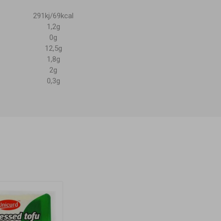
291kj/69kcal
1,2g
0g
12,5g
1,8g
2g
0,3g