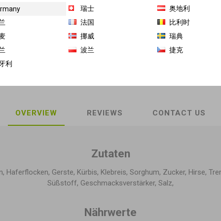
€0,56/ 100 g 最佳赏味期 2027-03-11
瑞士
奥地利
rmany
兰
法国
比利时
商品库存单位（SKU）:
GH-FB-12689-2
麦
挪威
瑞典
兰
波兰
捷克
Share:
牙利
OVERVIEW
REVIEWS
CONTACT US
Zutaten
 Haferflocken, Gerste, Kürbis, Klebreis, Sorghum, Zucker, Hirse, Tre
Süßstoff, Geschmacksverstärker, Salz,
Nährwerte