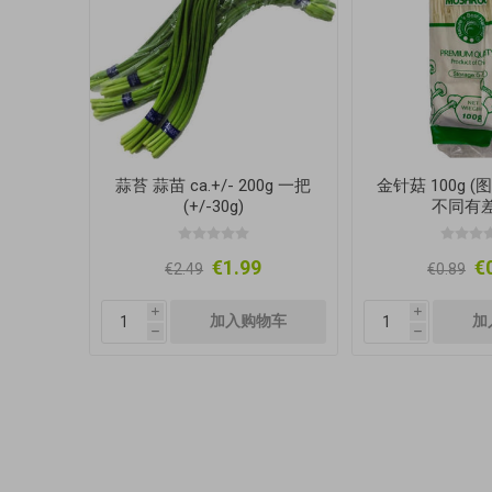
蒜苔 蒜苗 ca.+/- 200g 一把
金针菇 100g 
(+/-30g)
不同有差
€1.99
€
€2.49
€0.89
i
i
h
h