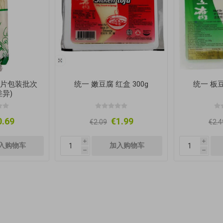
(图片包装批次
统一 嫩豆腐 红盒 300g
统一 板豆
异)
0.69
€1.99
€2.09
€2.4
i
i
h
h