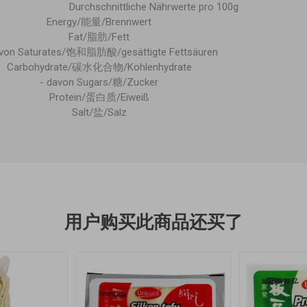
Durchschnittliche Nährwerte pro 100g
Energy/能量/Brennwert
Fat/脂肪/Fett
avon Saturates/饱和脂肪酸/gesättigte Fettsäuren
Carbohydrate/碳水化合物/Kohlenhydrate
- davon Sugars/糖/Zucker
Protein/蛋白质/Eiweiß
Salt/盐/Salz
用户购买此商品还买了