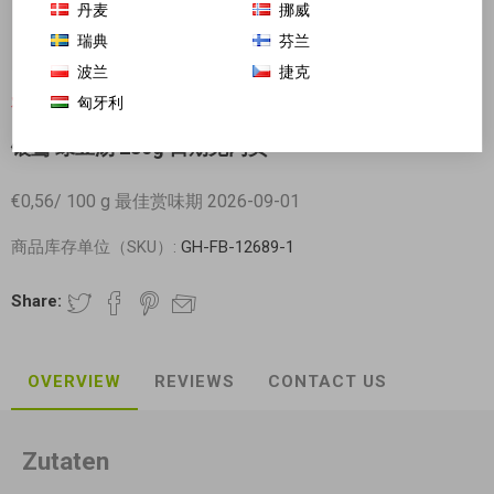
丹麦
挪威
瑞典
芬兰
波兰
捷克
匈牙利
对不起-这个产品已经不再提供
银鹭 绿豆汤 280g 日期见内页
€0,56/ 100 g 最佳赏味期 2026-09-01
商品库存单位（SKU）:
GH-FB-12689-1
Share:
OVERVIEW
REVIEWS
CONTACT US
Zutaten