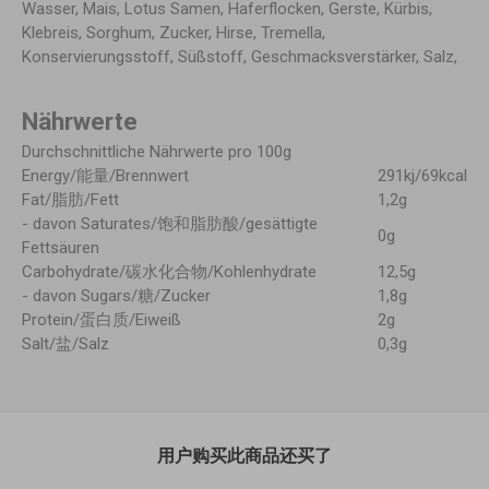
Wasser, Mais, Lotus Samen, Haferflocken, Gerste, Kürbis,
Klebreis, Sorghum, Zucker, Hirse, Tremella,
Konservierungsstoff, Süßstoff, Geschmacksverstärker, Salz,
Nährwerte
Durchschnittliche Nährwerte pro 100g
Energy/能量/Brennwert
291kj/69kcal
Fat/脂肪/Fett
1,2g
- davon Saturates/饱和脂肪酸/gesättigte
0g
Fettsäuren
Carbohydrate/碳水化合物/Kohlenhydrate
12,5g
- davon Sugars/糖/Zucker
1,8g
Protein/蛋白质/Eiweiß
2g
Salt/盐/Salz
0,3g
用户购买此商品还买了