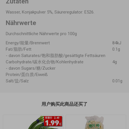
Zutaten
Wasser, Konjakpulver 5%, Säureregulator: E526.
Nährwerte
Durchschnittliche Nährwerte pro 100g
Energy/能量/Brennwert
84kJ
Fat/脂肪/Fett
0.1g
- davon Saturates/饱和脂肪酸/gesättigte Fettsäuren
Carbohydrate/碳水化合物/Kohlenhydrate
4g
- davon Sugars/糖/Zucker
Protein/蛋白质/Eiweiß
Salt/盐/Salz
0.01g
用户购买此商品还买了