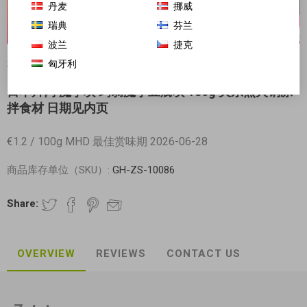
丹麦
挪威
瑞典
芬兰
波兰
捷克
匈牙利
对不起-这个产品已经不再提供
日本片冈 魔芋块 蒟蒻魔芋豆腐块 180g 关东煮火锅凉
拌食材 日期见内页
€1.2 / 100g MHD 最佳赏味期 2026-06-28
商品库存单位（SKU）:
GH-ZS-10086
Share:
OVERVIEW
REVIEWS
CONTACT US