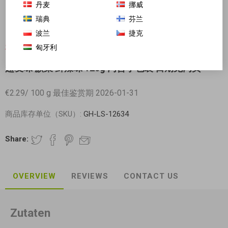
丹麦
挪威
瑞典
芬兰
波兰
捷克
匈牙利
对不起-这个产品已经不再提供
超友味 蕨菜 鲜辣味 125g 内含小包装 日期见内页
€2.29/ 100 g 最佳鉴赏期 2026-01-31
商品库存单位（SKU）:
GH-LS-12634
Share:
OVERVIEW
REVIEWS
CONTACT US
Zutaten