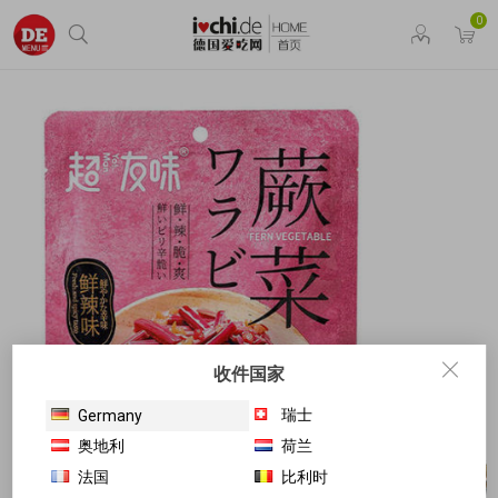
0
收件国家
瑞士
Germany
奥地利
荷兰
法国
比利时