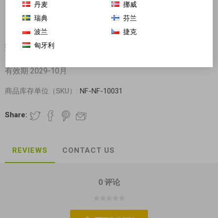
丹麦
挪威
瑞典
芬兰
波兰
捷克
匈牙利
盐酸金霉素眼膏 4克/支
有效期 2029-10月
商品库存单位（SKU）:
NF-NF-10031
Share:
REVIEWS
CONTACT US
0 评论