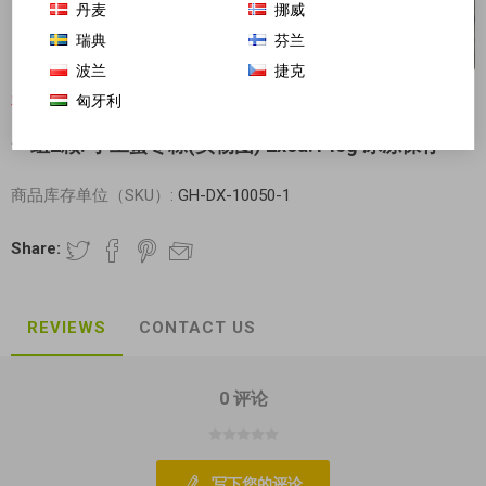
丹麦
挪威
瑞典
芬兰
波兰
捷克
匈牙利
对不起-这个产品已经不再提供
一组2颗! 手工蜜枣粽(实物图) 2xca.140g 冰冻保存
商品库存单位（SKU）:
GH-DX-10050-1
Share:
REVIEWS
CONTACT US
0 评论
写下您的评论