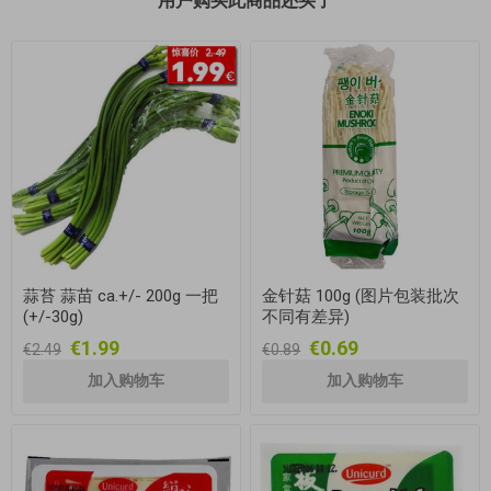
用户购买此商品还买了
蒜苔 蒜苗 ca.+/- 200g 一把
金针菇 100g (图片包装批次
(+/-30g)
不同有差异)
€1.99
€0.69
€2.49
€0.89