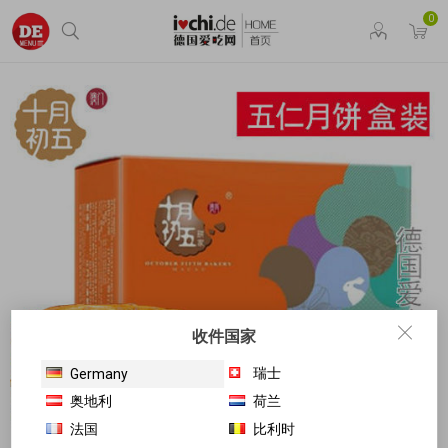
0
收件国家
瑞士
Germany
奥地利
荷兰
法国
比利时