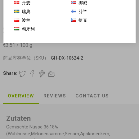
丹麦
挪威
瑞典
芬兰
波兰
捷克
匈牙利
澳门十月初五 纯正五仁月饼 单颗盒装 125g
€3,51 / 100 g
商品库存单位（SKU）:
GH-DX-10624-2
Share:
OVERVIEW
REVIEWS
CONTACT US
Zutaten
Gemischte Nüsse 36,18%
(Wahlnüsse,Melonensamme,Sesam,Aprikosenkern,