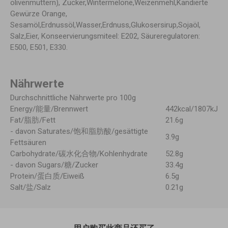
olivenmuttern), Zucker,Wintermelone,Weizenmehl,Kandierte
Gewürze Orange,
Sesamöl,Erdnussöl,Wasser,Erdnuss,Glukosersirup,Sojaöl,
Salz,Eier, Konseervierungsmiteel: E202, Säureregulatoren:
E500, E501, E330.
Nährwerte
Durchschnittliche Nährwerte pro 100g
Energy/能量/Brennwert
442kcal/1807kJ
Fat/脂肪/Fett
21.6g
- davon Saturates/饱和脂肪酸/gesättigte
3.9g
Fettsäuren
Carbohydrate/碳水化合物/Kohlenhydrate
52.8g
- davon Sugars/糖/Zucker
33.4g
Protein/蛋白质/Eiweiß
6.5g
Salt/盐/Salz
0.21g