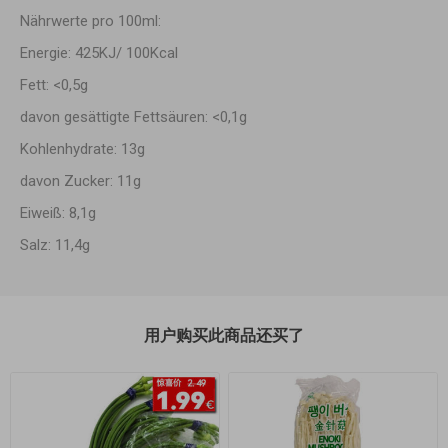
Nährwerte pro 100ml:
Energie: 425KJ/ 100Kcal
Fett: <0,5g
davon gesättigte Fettsäuren: <0,1g
Kohlenhydrate: 13g
davon Zucker: 11g
Eiweiß: 8,1g
Salz: 11,4g
用户购买此商品还买了