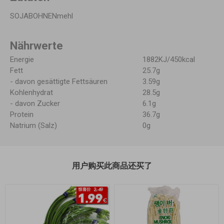
SOJABOHNENmehl
Nährwerte
Energie
1882KJ/450kcal
Fett
25.7g
- davon gesättigte Fettsäuren
3.59g
Kohlenhydrat
28.5g
- davon Zucker
6.1g
Protein
36.7g
Natrium (Salz)
0g
用户购买此商品还买了