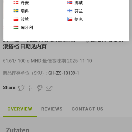
丹麦
挪威
瑞典
芬兰
波兰
捷克
匈牙利
对不起-这个产品已经不再提供
买一送一! 克拉农场 熟制黄豆粉 200g 糍粑 麻薯 驴打
滚搭档 日期见内页
€1.61/ 100 g MHD 最佳赏味期 2025-11-10
商品库存单位（SKU）:
GH-ZS-10139-1
Share:
OVERVIEW
REVIEWS
CONTACT US
Zutaten