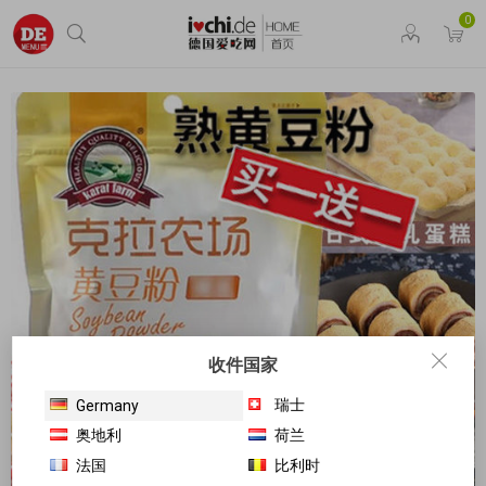
0
收件国家
瑞士
Germany
奥地利
荷兰
法国
比利时