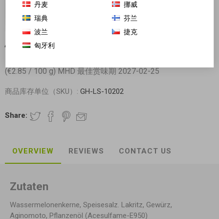
丹麦
挪威
瑞典
芬兰
波兰
捷克
匈牙利
恒康 香脆青青豆 90g 日期见内页
(€2.85 / 100 g) MHD 最佳赏味期 2027-02-25
商品库存单位（SKU）:
GH-LS-10202
Share:
OVERVIEW
REVIEWS
CONTACT US
Zutaten
Wassermelonenkerne, Speisesalz. Lakritz, Gewürz,
Aginomoto, Pflanzenöl (Acesulfame-E950)