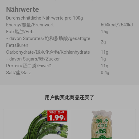
Nährwerte
Durchschnittliche Nährwerte pro 100g
Energy/能量/Brennwert
604kcal/2540kJ
Fat/脂肪/Fett
15g
- davon Saturates/饱和脂肪酸/gesättigte
2g
Fettsäuren
Carbohydrate/碳水化合物/Kohlenhydrate
11g
- davon Sugars/糖/Zucker
1g
Protein/蛋白质/Eiweiß
11g
Salt/盐/Salz
0.4g
用户购买此商品还买了