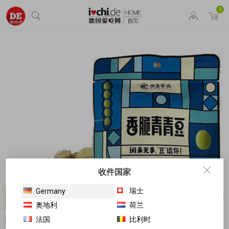
0
收件国家
瑞士
Germany
奥地利
荷兰
法国
比利时