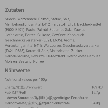
Zutaten
Nudeln: Weizenmehl, Palmöl, Stärke, Salz,
Mehlbehandlungsmittel E412, Farbstoff E101, Backtriebmittel
(E500, E501). Paste: Palmöl, Sesamöl, Salz, Zucker,
Hefeextrakt, Porree, Glukose, Gewürze, Knoblauch.
Geschmacksverstärker (E621, E635), Aroma,
Verdickungsmittel E415. Würzpulver: Geschmacksverstärker
(E621, E635), Karamell, Salz, Maltodextrin. Zucker,
Garnelenaroma, Gewürze, Hefeextrakt. Getrocknete Gemüse:
Möhren, Seetang, Porree.
Nährwerte
Nutritional values per 100g
Energy/能量/Brennwert
1637kJ
Fat/脂肪/Fett
15.7g
- davon Saturates/饱和脂肪酸/gesättigte Fettsäuren
Carbohydrate/碳水化合物/Kohlenhydrate
54.8g