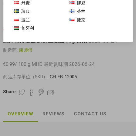
丹麦
挪威
瑞典
芬兰
波兰
捷克
匈牙利
对不起-这个产品已经不再提供
康师傅方便面 鲜虾鱼板面 98g 日期 2026-06-24
制造商:
康师傅
€0.99/ 100 g MHD 最近赏味期 2026-06-24
商品库存单位（SKU）:
GH-FB-12005
Share:
OVERVIEW
REVIEWS
CONTACT US