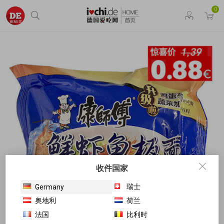
0
收件国家
瑞士
Germany
奥地利
荷兰
法国
比利时