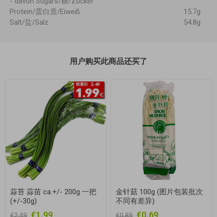
- davon Sugars/糖/Zucker
Protein/蛋白质/Eiweiß
15.7g
Salt/盐/Salz
54.8g
用户购买此商品还买了
蒜苔 蒜苗 ca.+/- 200g 一把
金针菇 100g (图片包装批次
(+/-30g)
不同有差异)
€1.99
€0.69
€2.49
€0.89